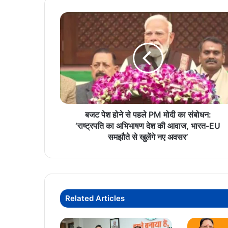
बजट
पेश
होने
से
पहले
PM
मोदी
का
संबोधन:
‘राष्ट्रपति
बजट पेश होने से पहले PM मोदी का संबोधन:
का
‘राष्ट्रपति का अभिभाषण देश की आवाज, भारत-EU
अभिभाषण
समझौते से खुलेंगे नए अवसर’
देश
की
आवाज,
भारत-
EU
Related Articles
समझौते
से
खुलेंगे