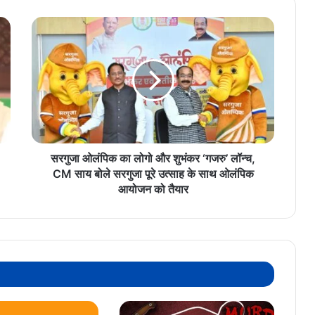
सरगुजा
ओलंपिक
का
लोगो
और
शुभंकर
‘गजरु’
लॉन्च,
CM
साय
सरगुजा ओलंपिक का लोगो और शुभंकर ‘गजरु’ लॉन्च,
बोले
CM साय बोले सरगुजा पूरे उत्साह के साथ ओलंपिक
सरगुजा
आयोजन को तैयार
पूरे
उत्साह
के
साथ
ओलंपिक
आयोजन
को
तैयार