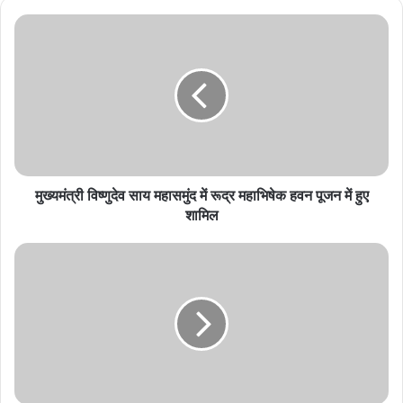
मुख्यमंत्री
विष्णुदेव
साय
महासमुंद
में
रूद्र
महाभिषेक
हवन
पूजन
में
मुख्यमंत्री विष्णुदेव साय महासमुंद में रूद्र महाभिषेक हवन पूजन में हुए
हुए
शामिल
शामिल
महिलाओं
ने
जवानों
की
कलाई
में
बांधी
प्रेम
की