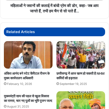
डोर,
महिलाओं ने जवानों की कलाई में बांधी प्रेम की डोर, कहा- जब आप
कहा-
जागते हैं, तभी हम चैन से सो पाते हैं…
जब
आप
जागते
हैं,
Related Articles
तभी
हम
चैन
से
सो
पाते
हैं…
अंकित आनंद बने स्टेट कैपिटल रीजन के
छत्तीसगढ़ में आज खत्म हो सकती है NHM
मुख्य कार्यपालन अधिकारी
कर्मियों की हड़ताल
February 10, 2026
September 19, 2025
मुख्यमंत्री साय की पहल से खुला विकास
का रास्ता, चार नए पुलों का भूमि पूजन जल्द
August 31, 2025