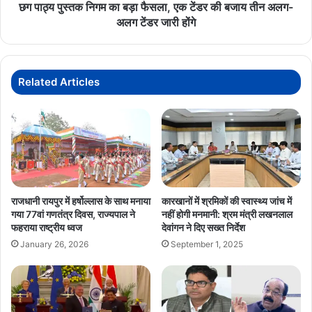
की
छग पाठ्य पुस्तक निगम का बड़ा फैसला, एक टेंडर की बजाय तीन अलग-
बजाय
अलग टेंडर जारी होंगे
तीन
अलग-
अलग
अहमदाबाद
इन्वेस्टरकनेक्ट
ग्रीनस्टील
टेंडर
Related Articles
जारी
छत्तीसगढ़
टोरेंटपावर
निवेश
रोजगार
होंगे
विष्णुदेवसाय
सोलरसेल
राजधानी रायपुर में हर्षोल्लास के साथ मनाया
कारखानों में श्रमिकों की स्वास्थ्य जांच में
गया 77वां गणतंत्र दिवस, राज्यपाल ने
नहीं होगी मनमानी: श्रम मंत्री लखनलाल
फहराया राष्ट्रीय ध्वज
देवांगन ने दिए सख्त निर्देश
January 26, 2026
September 1, 2025