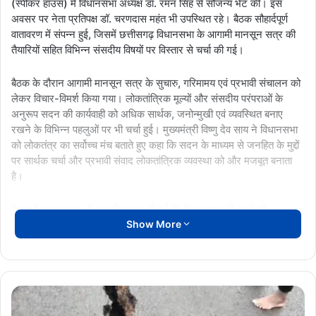
(स्पीकर हाउस) में विधानसभा अध्यक्ष डॉ. रमन सिंह से सौजन्य भेंट की। इस
अवसर पर नेता प्रतिपक्ष डॉ. चरणदास महंत भी उपस्थित रहे। बैठक सौहार्दपूर्ण
वातावरण में संपन्न हुई, जिसमें छत्तीसगढ़ विधानसभा के आगामी मानसून सत्र की
तैयारियों सहित विभिन्न संसदीय विषयों पर विस्तार से चर्चा की गई।
बैठक के दौरान आगामी मानसून सत्र के सुचारु, गरिमामय एवं प्रभावी संचालन को
लेकर विचार-विमर्श किया गया। लोकतांत्रिक मूल्यों और संसदीय परंपराओं के
अनुरूप सदन की कार्यवाही को अधिक सार्थक, जनोन्मुखी एवं व्यवस्थित बनाए
रखने के विभिन्न पहलुओं पर भी चर्चा हुई। मुख्यमंत्री विष्णु देव साय ने विधानसभा
को लोकतंत्र का सर्वोच्च मंच बताते हुए कहा कि सदन के माध्यम से जनहित के मुद्दों
पर सार्थक चर्चा और प्रभावी संवाद लोकतांत्रिक व्यवस्था को और मजबूत बनाता
है।
बैठक में इस बात पर भी सहमति व्यक्त की गई कि विधानसभा की कार्यवाही
Show More
जनअपेक्षाओं के अनुरूप गरिमापूर्ण वातावरण में संचालित हो तथा विकास, सुशासन
और जनकल्याण से जुड़े विषयों पर सकारात्मक एवं रचनात्मक चर्चा को प्रोत्साहन
मिले। मुख्यमंत्री ने कहा कि राज्य सरकार सदैव लोकतांत्रिक परंपराओं,
संवैधानिक संस्थाओं के सम्मान तथा स्वस्थ संसदीय परंपराओं के प्रति प्रतिबद्ध है।
Breaking
बैठक के दौरान वर्ष 2026 के उत्कृष्ट विधायक सम्मान के लिए संभावित नामों पर
News: