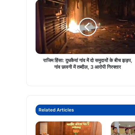
राजिम
हिंसा:
दुधकैयां
गांव
में
दो
समुदायों
के
बीच
झड़प,
राजिम हिंसा: दुधकैयां गांव में दो समुदायों के बीच झड़प,
गांव
गांव छावनी में तब्दील, 3 आरोपी गिरफ्तार
छावनी
में
तब्दील,
3
आरोपी
गिरफ्तार
Related Articles