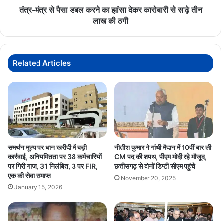
FireIncident
“अब
कारोबारी
तंत्र-मंत्र से पैसा डबल करने का झांसा देकर कारोबारी से साढ़े तीन
छत्तीसगढ़
से
लाख की ठगी
माओवाद
साढ़े
नहीं,
तीन
विकास
लाख
का
की
Related Articles
पर्याय”
ठगी
समर्थन मूल्य पर धान खरीदी में बड़ी
नीतीश कुमार ने गांधी मैदान में 10वीं बार ली
कार्रवाई, अनियमितता पर 38 कर्मचारियों
CM पद की शपथ, पीएम मोदी रहे मौजूद,
पर गिरी गाज, 31 निलंबित, 3 पर FIR,
छत्तीसगढ़ से दोनों डिप्टी सीएम पहुंचे
एक की सेवा समाप्त
November 20, 2025
January 15, 2026