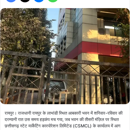
रायपुर। राजधानी रायपुर के लाभांडी स्थित आबकारी भवन में शनिवार-रविवार की
दरम्यानी रात उस समय हड़कंप मच गया, जब भवन की तीसरी मंज़िल पर स्थित
छत्तीसगढ़ स्टेट मार्केटिंग कारपोरेशन लिमिटेड (CSMCL) के कार्यालय में आग