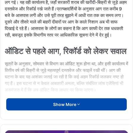
लग गई। यह वही कार्यालय है, जहाँ सरकारी शराब की खरीदी-बिक्री से जुड़े अहम
दस्तावेज और रिकॉर्ड रखे जाते हैं।प्रत्यक्षदर्शियों के अनुसार आग रात करीब 9
बजे के आसपास लगी और उसे पूरी तरह बुझाने में आधी रात तक का समय लगा।
दूसरे और तीसरे माले की बाहरी दीवारों पर आग के काले निशान अब भी साफ
दिखाई दे रहे हैं। आसपास के लोगों का कहना है कि आग काफी देर तक धधकती
रही, बावजूद इसके विभागीय स्तर पर आधिकारिक सूचना देने में देर हुई।
ऑडिट से पहले आग, रिकॉर्ड को लेकर सवाल
सूत्रों के अनुसार, सोमवार से विभाग का ऑडिट शुरू होना था, और इसी कार्यालय में
वित्तीय वर्ष की बिक्री से जुड़े महत्वपूर्ण दस्तावेज और फाइलें रखी थीं। आग की
घटना के बाद यह आशंका जताई जा रही है कि कई अहम रिकॉर्ड जलकर नष्ट हो
गए हैं। इस घटना से न केवल आबकारी अमला, बल्कि संबंधित जांच एजेंसियां भी
असमंजस में हैं कि अब ऑडिट किस आधार पर किया जाएगा।
पुलिस को सूचना नहीं, विभागीय चुप्पी
Show More
हैरानी की बात यह है कि आग की सूचना पुलिस को औपचारिक रूप से नहीं दी गई,
ऐसा अधिकारियों का कहना है। वहीं, आबकारी विभाग के वरिष्ठ अधिकारी इस पूरे
मामले पर फिलहाल खामोशी साधे हुए हैं, जिससे घटना को लेकर संदेह और गहराता
31