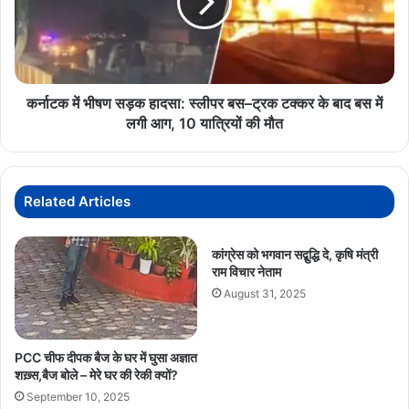
हादसा:
स्लीपर
बस–
ट्रक
टक्कर
के
कर्नाटक में भीषण सड़क हादसा: स्लीपर बस–ट्रक टक्कर के बाद बस में
बाद
लगी आग, 10 यात्रियों की मौत
बस
में
लगी
आग,
Related Articles
10
यात्रियों
की
कांग्रेस को भगवान सद्बुद्धि दे, कृषि मंत्री
राम विचार नेताम
मौत
August 31, 2025
PCC चीफ दीपक बैज के घर में घुसा अज्ञात
शख़्स,बैज बोले – मेरे घर की रेकी क्यों?
September 10, 2025