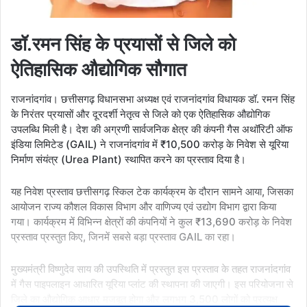
डॉ.रमन सिंह के प्रयासों से जिले को
ऐतिहासिक औद्योगिक सौगात
राजनांदगांव। छत्तीसगढ़ विधानसभा अध्यक्ष एवं राजनांदगांव विधायक डॉ. रमन सिंह
के निरंतर प्रयासों और दूरदर्शी नेतृत्व से जिले को एक ऐतिहासिक औद्योगिक
उपलब्धि मिली है। देश की अग्रणी सार्वजनिक क्षेत्र की कंपनी गैस अथॉरिटी ऑफ
इंडिया लिमिटेड (GAIL) ने राजनांदगांव में ₹10,500 करोड़ के निवेश से यूरिया
निर्माण संयंत्र (Urea Plant) स्थापित करने का प्रस्ताव दिया है।
यह निवेश प्रस्ताव छत्तीसगढ़ स्किल टेक कार्यक्रम के दौरान सामने आया, जिसका
आयोजन राज्य कौशल विकास विभाग और वाणिज्य एवं उद्योग विभाग द्वारा किया
गया। कार्यक्रम में विभिन्न क्षेत्रों की कंपनियों ने कुल ₹13,690 करोड़ के निवेश
प्रस्ताव प्रस्तुत किए, जिनमें सबसे बड़ा प्रस्ताव GAIL का रहा।
मुख्यमंत्री विष्णुदेव साय की उपस्थिति में प्रस्तुत इस प्रस्ताव के तहत राजनांदगांव
में गैस पाइपलाइन आधारित यूरिया प्लांट की स्थापना की जाएगी। इस परियोजना से
जिले का औद्योगिक आधार मजबूत होगा और लगभग 3,500 लोगों को प्रत्यक्ष