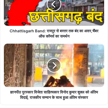
Sai cabinet
बस्तर
तक
बंद
का
असर,चैंबर
ऑफ
Chhattisgarh Band: रायपुर से बस्तर तक बंद का असर,चैंबर
कॉमर्स
ऑफ कॉमर्स का समर्थन
का
समर्थन
ज्ञानपीठ
पुरस्कार
विजेता
साहित्यकार
विनोद
कुमार
शुक्ल
को
अंतिम
विदाई,
ज्ञानपीठ पुरस्कार विजेता साहित्यकार विनोद कुमार शुक्ल को अंतिम
राजकीय
विदाई, राजकीय सम्मान के साथ हुआ अंतिम संस्कार
सम्मान
के