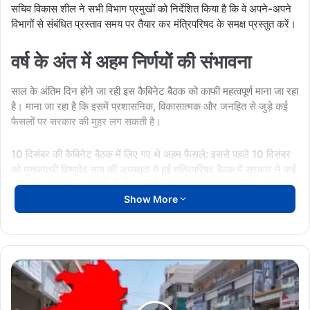
सचिव विकास शील ने सभी विभाग प्रमुखों को निर्देशित किया है कि वे अपने-अपने
विभागों से संबंधित प्रस्ताव समय पर तैयार कर मंत्रिपरिषद के समक्ष प्रस्तुत करें।
वर्ष के अंत में अहम निर्णयों की संभावना
साल के अंतिम दिन होने जा रही इस कैबिनेट बैठक को काफी महत्वपूर्ण माना जा रहा
है। माना जा रहा है कि इसमें प्रशासनिक, विकासात्मक और जनहित से जुड़े कई
फैसलों पर सरकार की मुहर लग सकती है।
10 दिसंबर की कैबिनेट बैठक में लिए गए थे अहम फैसले: इससे पहले 10 दिसंबर
को मुख्यमंत्री विष्णुदेव साय की अध्यक्षता में हुई मंत्रिपरिषद बैठक में सरकार ने कई
महत्वपूर्ण प्रस्तावों को मंजूरी दी थी। इन फैसलों का उद्देश्य प्रशासनिक सुधार,
Show More
विकास कार्यों में तेजी और आम जनता को सीधा लाभ पहुंचाना रहा।सरकार लगातार
कैबिनेट के माध्यम से नीतिगत निर्णय लेकर राज्य के विकास को गति देने पर फोकस
कर रही है। ऐसे में 31 दिसंबर की बैठक से भी बड़े और दूरगामी फैसलों की उम्मीद
की जा रही है।
Chhattisgarh
Band:
CM VISHNU DEO SAI
CMO
रायपुर
से