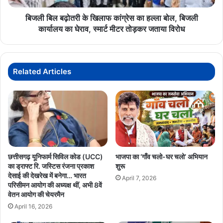
बोल,
बिजली
बिजली बिल बढ़ोतरी के खिलाफ कांग्रेस का हल्ला बोल, बिजली
कार्यालय
कार्यालय का घेराव, स्मार्ट मीटर तोड़कर जताया विरोध
का
घेराव,
स्मार्ट
मीटर
Related Articles
तोड़कर
जताया
विरोध
छत्तीसगढ़ यूनिफार्म सिविल कोड (UCC)
भाजपा का ‘गाँव चलो-घर चलो’ अभियान
का ड्राफ्ट रि. जस्टिस रंजना प्रकाश
शुरू
देसाई की देखरेख में बनेगा… भारत
April 7, 2026
परिसीमन आयोग की अध्यक्ष थीं, अभी 8वें
वेतन आयोग की चेयरमैन
April 16, 2026