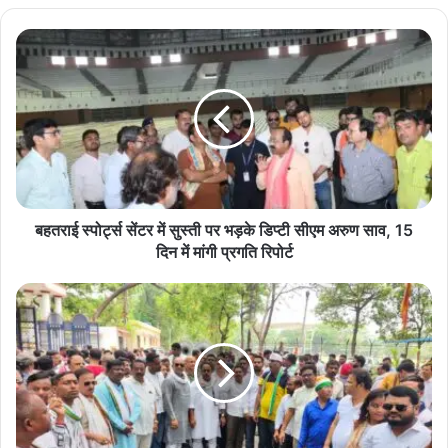
ठाकुर सहित अन्य पदाधिकारी उपस्थित रहे।
बहतराई
स्पोर्ट्स
ChhattisgarhOlympicAssociation
सेंटर
में
OlympicDay2026
सुस्ती
पर
भड़के
डिप्टी
सीएम
अरुण
बहतराई स्पोर्ट्स सेंटर में सुस्ती पर भड़के डिप्टी सीएम अरुण साव, 15
साव,
दिन में मांगी प्रगति रिपोर्ट
15
दिन
बिजली
में
बिल
मांगी
बढ़ोतरी
प्रगति
के
रिपोर्ट
खिलाफ
कांग्रेस
का
हल्ला