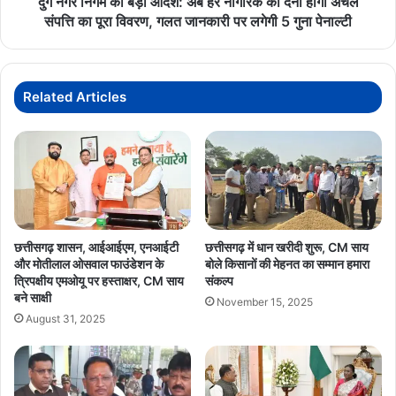
दुर्ग नगर निगम का बड़ा आदेश: अब हर नागरिक को देना होगा अचल
देना
संपत्ति का पूरा विवरण, गलत जानकारी पर लगेगी 5 गुना पेनाल्टी
होगा
अचल
संपत्ति
का
Related Articles
पूरा
विवरण,
गलत
जानकारी
पर
लगेगी
5
गुना
छत्तीसगढ़ शासन, आईआईएम, एनआईटी
छत्तीसगढ़ में धान खरीदी शुरू, CM साय
पेनाल्टी
और मोतीलाल ओसवाल फाउंडेशन के
बोले किसानों की मेहनत का सम्मान हमारा
त्रिपक्षीय एमओयू पर हस्ताक्षर, CM साय
संकल्प
बने साक्षी
November 15, 2025
August 31, 2025