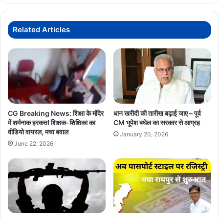
पर
BhajanClubbing
RaipurEvent
PCC
चीफ
Related Articles
RaipurIndoorStadium
SpiritualMusic
दीपक
बैज
का
तीखा
पलटवार
CG Breaking News: शिक्षा के मंदिर
धान खरीदी की तारीख बढ़ाई जाए – पूर्व
में शर्मनाक हरकत! शिक्षक-शिक्षिका का
CM भूपेश बघेल का सरकार से आग्रह
वीडियो वायरल, मचा बवाल
January 20, 2026
June 22, 2026