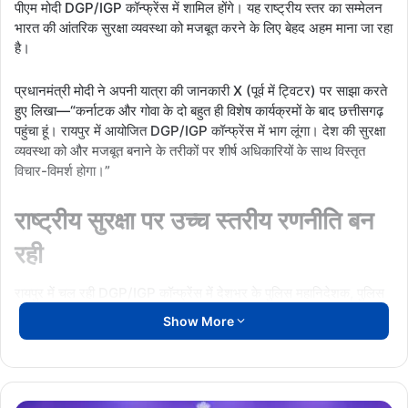
पीएम मोदी DGP/IGP कॉन्फ्रेंस में शामिल होंगे। यह राष्ट्रीय स्तर का सम्मेलन
भारत की आंतरिक सुरक्षा व्यवस्था को मजबूत करने के लिए बेहद अहम माना जा रहा
है।
प्रधानमंत्री मोदी ने अपनी यात्रा की जानकारी X (पूर्व में ट्विटर) पर साझा करते
हुए लिखा—“कर्नाटक और गोवा के दो बहुत ही विशेष कार्यक्रमों के बाद छत्तीसगढ़
पहुंचा हूं। रायपुर में आयोजित DGP/IGP कॉन्फ्रेंस में भाग लूंगा। देश की सुरक्षा
व्यवस्था को और मजबूत बनाने के तरीकों पर शीर्ष अधिकारियों के साथ विस्तृत
विचार-विमर्श होगा।”
राष्ट्रीय सुरक्षा पर उच्च स्तरीय रणनीति बन
रही
रायपुर में चल रही DGP/IGP कॉन्फ्रेंस में देशभर के पुलिस महानिदेशक, पुलिस
महानिरीक्षक, विभिन्न सुरक्षा एजेंसियों के शीर्ष अधिकारीभाग ले रहे हैं।सम्मेलन के
Show More
दौरान आतंकवाद, नक्सलवाद, साइबर अपराध, संगठित अपराध और सीमा सुरक्षा
सहित कई विषयों पर चर्चा हो रही है।
तीन दिनों तक चलेगी कॉन्फ्रेंस