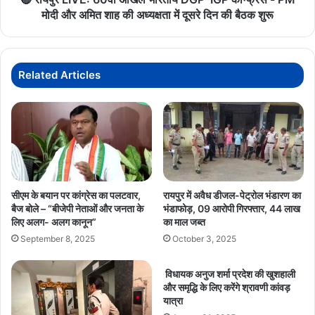
मुक्त
PM
मोदी और अमित शाह की अध्यक्षता में दूसरे दिन की बैठक शुरू
होगा
मोदी
और
अमित
शाह
Related Articles
की
अध्यक्षता
में
दूसरे
दिन
की
बैठक
शुरू
सीएम के बयान पर कांग्रेस का पलटवार,
रायपुर में अवैध डीजल-पेट्रोल भंडारण का
बैज बोले – “बीजेपी नेताओं और जनता के
भंडाफोड़, 09 आरोपी गिरफ्तार, 44 लाख
लिए अलग- अलग कानून”
का माल जब्त
September 8, 2025
October 3, 2025
विधायक अनुज शर्मा प्रदेश की खुशहाली
और समृद्धि के लिए करेंगे श्रावणी कांवड़
यात्रा