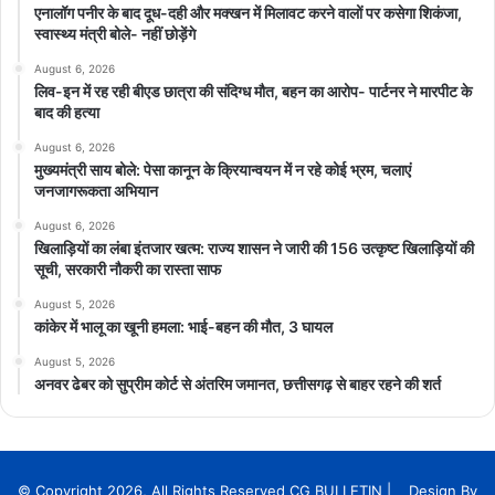
भावना सर्वोच्च है और प्रधानमंत्री नरेंद्र मोदी के नेतृत्व में देश विश्व में नई पहचान
एनालॉग पनीर के बाद दूध-दही और मक्खन में मिलावट करने वालों पर कसेगा शिकंजा,
बना रहा है।
स्वास्थ्य मंत्री बोले- नहीं छोड़ेंगे
August 6, 2026
प्रदेश संगठन महामंत्री पवन साय ने संगठनात्मक गतिविधियों और आगामी
लिव-इन में रह रही बीएड छात्रा की संदिग्ध मौत, बहन का आरोप- पार्टनर ने मारपीट के
कार्ययोजना की समीक्षा करते हुए सतत प्रवास, कार्यों की निगरानी और चुनावी
बाद की हत्या
तैयारियों पर जोर दिया।
August 6, 2026
मुख्यमंत्री साय बोले: पेसा कानून के क्रियान्वयन में न रहे कोई भ्रम, चलाएं
जनजागरूकता अभियान
August 6, 2026
खिलाड़ियों का लंबा इंतजार खत्म: राज्य शासन ने जारी की 156 उत्कृष्ट खिलाड़ियों की
सूची, सरकारी नौकरी का रास्ता साफ
August 5, 2026
कांकेर में भालू का खूनी हमला: भाई-बहन की मौत, 3 घायल
August 5, 2026
अनवर ढेबर को सुप्रीम कोर्ट से अंतरिम जमानत, छत्तीसगढ़ से बाहर रहने की शर्त
© Copyright 2026, All Rights Reserved CG BULLETIN | Design By