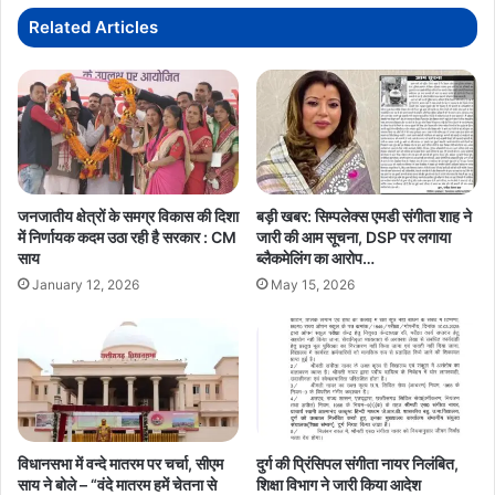
में
Related Articles
मुस्लिम रीति से 3 जोड़े,
6,412
जोड़ों
ईसाई रीति से 113 जोड़े,
का
सामूहिक
विवाह
बौद्ध रीति से 5 जोड़े,
बैगा समुदाय के 10 जोड़ेविवाह सूत्र में बंधेंगे।
जनजातीय क्षेत्रों के समग्र विकास की दिशा
बड़ी खबर: सिम्पलेक्स एमडी संगीता शाह ने
में निर्णायक कदम उठा रही है सरकार : CM
जारी की आम सूचना, DSP पर लगाया
सामाजिक समरसता और जनकल्याण का
साय
ब्लैकमेलिंग का आरोप…
सशक्त उदाहरण
January 12, 2026
May 15, 2026
मुख्यमंत्री कन्या विवाह योजना के माध्यम से राज्य शासन आर्थिक रूप से कमजोर
परिवारों की बेटियों को सम्मानपूर्वक विवाह का अवसर प्रदान कर रहा है। यह वृहद
आयोजन सामाजिक समानता, समरसता और जनकल्याणकारी शासन के प्रति राज्य
सरकार की दृढ़ प्रतिबद्धता को सशक्त रूप से दर्शाता है।
विधानसभा में वन्दे मातरम पर चर्चा, सीएम
दुर्ग की प्रिंसिपल संगीता नायर निलंबित,
CM VISHNU DEO SAI
मुख्यमंत्री कन्या विवाह
साय ने बोले – “वंदे मातरम हमें चेतना से
शिक्षा विभाग ने जारी किया आदेश