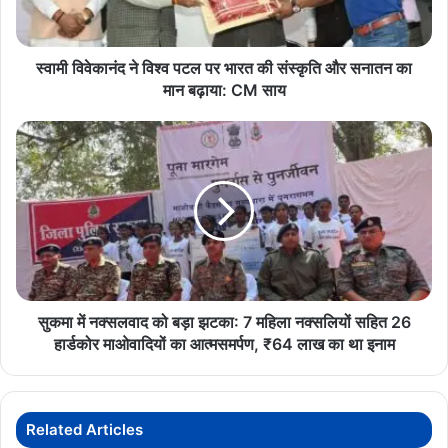
भारत
की
पुलिस ने आम नागरिकों से अपील की है कि वे गारंटीड रिटर्न के लालच से बचें,
संस्कृति
अनजान सोशल मीडिया ग्रुप के निवेश प्रस्तावों पर भरोसा न करें और किसी भी
और
स्वामी विवेकानंद ने विश्व पटल पर भारत की संस्कृति और सनातन का
निवेश से पहले उसकी वैधानिक व वित्तीय जांच अवश्य कराए।
सनातन
मान बढ़ाया: CM साय
का
मान
सुकमा
टेलीग्रामस्कैम
रायपुर
शेयरमार्केटठगी
बढ़ाया:
में
CM
नक्सलवाद
साय
को
बड़ा
झटका:
7
महिला
नक्सलियों
सहित
सुकमा में नक्सलवाद को बड़ा झटका: 7 महिला नक्सलियों सहित 26
26
हार्डकोर माओवादियों का आत्मसमर्पण, ₹64 लाख का था इनाम
हार्डकोर
माओवादियों
का
आत्मसमर्पण,
Related Articles
₹64