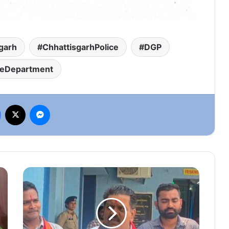
garh
ChhattisgarhPolice
DGP
eDepartment
Facebook
X
Messenger
नेतानार
सुरक्षा
केंद्र
अब
बनेगा
जनसुविधा