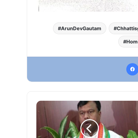
ArunDevGautam
Chhattis
Hom
Petrol
Diesel
Price
Hike:
पेट्रोल-
डीजल