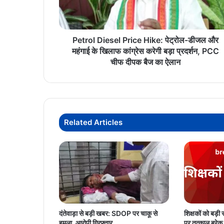
और
महंगाई
के
खिलाफ
Petrol Diesel Price Hike: पेट्रोल-डीजल और
कांग्रेस
महंगाई के खिलाफ कांग्रेस करेगी बड़ा प्रदर्शन, PCC
करेगी
चीफ दीपक बैज का ऐलान
बड़ा
प्रदर्शन,
PCC
चीफ
दीपक
Related Articles
बैज
का
ऐलान
दंतेवाड़ा से बड़ी खबर: SDOP पर चाकू से
शिक्षकों को बड़
हमला, आरोपी गिरफ्तार
पर तत्काल ब्रेक