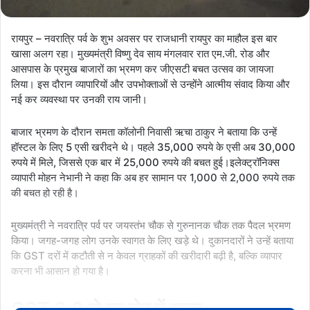
रायपुर – नवरात्रि पर्व के शुभ अवसर पर राजधानी रायपुर का माहौल इस बार
खासा अलग रहा। मुख्यमंत्री विष्णु देव साय मंगलवार रात एम.जी. रोड और
आसपास के प्रमुख बाजारों का भ्रमण कर जीएसटी बचत उत्सव का जायजा
लिया। इस दौरान व्यापारियों और उपभोक्ताओं से उन्होंने आत्मीय संवाद किया और
नई कर व्यवस्था पर उनकी राय जानी।
बाजार भ्रमण के दौरान समता कॉलोनी निवासी ऋचा ठाकुर ने बताया कि उन्हें
हॉस्टल के लिए 5 एसी खरीदने थे। पहले 35,000 रुपये के एसी अब 30,000
रुपये में मिले, जिससे एक बार में 25,000 रुपये की बचत हुई।इलेक्ट्रॉनिक्स
व्यापारी मोहन नेभानी ने कहा कि अब हर सामान पर 1,000 से 2,000 रुपये तक
की बचत हो रही है।
मुख्यमंत्री ने नवरात्रि पर्व पर जयस्तंभ चौक से गुरुनानक चौक तक पैदल भ्रमण
किया। जगह-जगह लोग उनके स्वागत के लिए खड़े थे। दुकानदारों ने उन्हें बताया
कि GST दरों में कटौती से न केवल ग्राहकों की खरीदारी बढ़ी है, बल्कि व्यापार
करना भी आसान हो गया है।
GST 2.0 से हर जेब में राहत