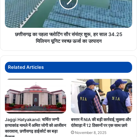
सौर
क्षेत्रों पर सकारात्मक प्रभाव डालेगा। नवरात्रि
संयंत्र
और GST दरों में कटौती का यह संयोग
शुरू,
उपभोक्ताओं और व्यापारियों दोनों के लिए उत्सव
हर
साल
जैसा है- विष्णुदेव साय,मुख्यमंत्री, छग शासन
34.25
छत्तीसगढ़ का पहला फ्लोटिंग सौर संयंत्र शुरू, हर साल 34.25
मिलियन
मिलियन यूनिट स्वच्छ ऊर्जा का उत्पादन
यूनिट
स्वच्छ
GST 2.0
जीएसटी बचत उत्सव
ऊर्जा
का
Related Articles
उत्पादन
मुख्यमंत्री विष्णु देव साय
रायपुर बाजार
व्यापारियों का उत्साह
Jaggi Hatyakand: चर्चित जग्गी
बस्तर में NIA की बड़ी कार्रवाई,सुकमा और
हत्याकांड मामले में अमित जोगी को आजीवन
दंतेवाड़ा में 12 ठिकानों पर एक साथ छापे
कारावास, छत्तीसगढ़ हाईकोर्ट का बड़ा
November 8, 2025
फैसला