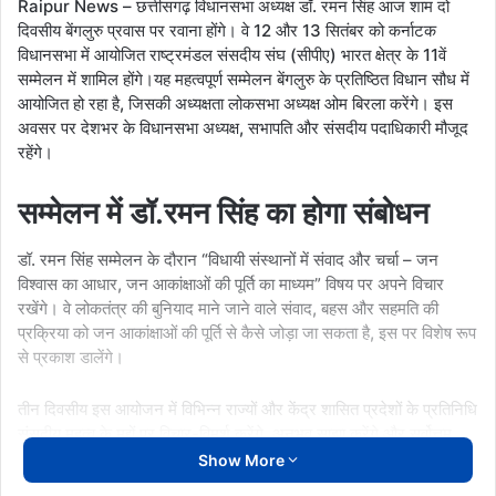
Raipur News – छत्तीसगढ़ विधानसभा अध्यक्ष डॉ. रमन सिंह आज शाम दो
दिवसीय बेंगलुरु प्रवास पर रवाना होंगे। वे 12 और 13 सितंबर को कर्नाटक
विधानसभा में आयोजित राष्ट्रमंडल संसदीय संघ (सीपीए) भारत क्षेत्र के 11वें
सम्मेलन में शामिल होंगे।यह महत्वपूर्ण सम्मेलन बेंगलुरु के प्रतिष्ठित विधान सौध में
आयोजित हो रहा है, जिसकी अध्यक्षता लोकसभा अध्यक्ष ओम बिरला करेंगे। इस
अवसर पर देशभर के विधानसभा अध्यक्ष, सभापति और संसदीय पदाधिकारी मौजूद
रहेंगे।
सम्मेलन में डॉ.रमन सिंह का होगा संबोधन
डॉ. रमन सिंह सम्मेलन के दौरान “विधायी संस्थानों में संवाद और चर्चा – जन
विश्वास का आधार, जन आकांक्षाओं की पूर्ति का माध्यम” विषय पर अपने विचार
रखेंगे। वे लोकतंत्र की बुनियाद माने जाने वाले संवाद, बहस और सहमति की
प्रक्रिया को जन आकांक्षाओं की पूर्ति से कैसे जोड़ा जा सकता है, इस पर विशेष रूप
से प्रकाश डालेंगे।
तीन दिवसीय इस आयोजन में विभिन्न राज्यों और केंद्र शासित प्रदेशों के प्रतिनिधि
संसदीय महत्व के मुद्दों पर विचार-विमर्श करेंगे, अनुभव साझा करेंगे और सर्वोत्तम
संसदीय प्रथाओं को एक-दूसरे से सीखने का अवसर मिलेगा।विधानसभा अध्यक्ष
Show More
डॉ. रमन सिंह 13 सितंबर की शाम रायपुर लौट आएंगे।