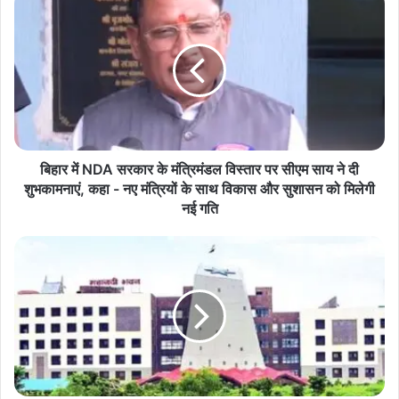
में
NDA
सरकार
के
मंत्रिमंडल
विस्तार
पर
सीएम
साय
बिहार में NDA सरकार के मंत्रिमंडल विस्तार पर सीएम साय ने दी
ने
शुभकामनाएं, कहा - नए मंत्रियों के साथ विकास और सुशासन को मिलेगी
दी
नई गति
शुभकामनाएं,
कहा
BIG
-
BREAKING
नए
NEWS:
मंत्रियों
दो
के
दिन
साथ
में
विकास
ही
और
बदल
सुशासन
गई