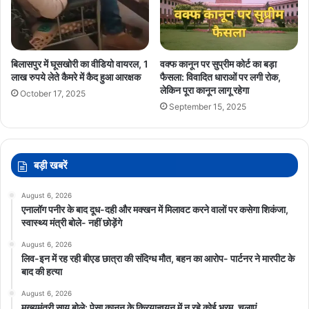
बिलासपुर में घूसखोरी का वीडियो वायरल, 1
वक्फ कानून पर सुप्रीम कोर्ट का बड़ा
लाख रुपये लेते कैमरे में कैद हुआ आरक्षक
फैसला: विवादित धाराओं पर लगी रोक,
लेकिन पूरा कानून लागू रहेगा
October 17, 2025
September 15, 2025
बड़ी खबरें
August 6, 2026
एनालॉग पनीर के बाद दूध-दही और मक्खन में मिलावट करने वालों पर कसेगा शिकंजा,
स्वास्थ्य मंत्री बोले- नहीं छोड़ेंगे
August 6, 2026
लिव-इन में रह रही बीएड छात्रा की संदिग्ध मौत, बहन का आरोप- पार्टनर ने मारपीट के
बाद की हत्या
August 6, 2026
मुख्यमंत्री साय बोले: पेसा कानून के क्रियान्वयन में न रहे कोई भ्रम, चलाएं