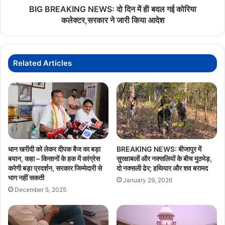
को
कोरिया
BIG BREAKING NEWS: दो दिन में ही बदल गई कोरिया
मिलेगी
कलेक्टर,सरकार
कलेक्टर,सरकार ने जारी किया आदेश
नई
ने
गति
जारी
किया
आदेश
Related Articles
धान खरीदी को लेकर दीपक बैज का बड़ा
BREAKING NEWS: बीजापुर में
बयान, कहा – किसानों के हक में कांग्रेस
सुरक्षाबलों और नक्सलियों के बीच मुठभेड़,
करेगी बड़ा प्रदर्शन, सरकार जिम्मेदारी से
दो नक्सली ढेर; हथियार और शव बरामद
भाग नहीं सकती
January 29, 2026
December 5, 2025