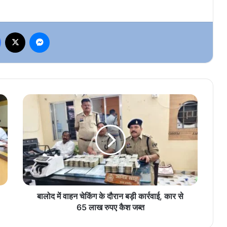
Facebook
X
Messenger
बालोद
में
वाहन
चेकिंग
के
दौरान
बड़ी
कार्रवाई,
कार
से
बालोद में वाहन चेकिंग के दौरान बड़ी कार्रवाई, कार से
65
65 लाख रुपए कैश जब्त
लाख
रुपए