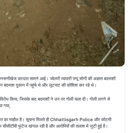
म सनसनीखेज वारदात सामने आई। ज्वेलरी व्यापारी पप्पू सोनी की अज्ञात बदमाशों
ीन बदमाश दुकान में पहुंचे थे और लूटपाट की कोशिश कर रहे थे।
का विरोध किया, जिसके बाद बदमाशों ने उन पर गोली चला दी। गोली लगने से
या गया,
ं दहशत का माहौल है। सूचना मिलते ही Chhattisgarh Police और कोटमी
े सीसीटीवी फुटेज खंगाल रही है और आरोपियों की तलाश में जुटी हुई है।