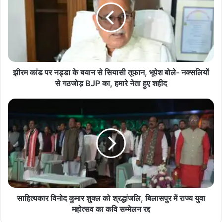
दिया। उनकी विशिष्ट भाषिक बनावट और सृजनशीलता ने भारतीय और वैश्विक
नड्डा
साहित्य को समृद्ध किया। उनके निधन से साहित्य जगत में एक ऐसी रिक्तता उत्पन्न
के
हुई है, जिसकी भरपाई संभव नहीं।
बयान
से
सियासी
Obituary
VinodKumarShukla
तूफान,
भूपेश
झीरम कांड पर नड्डा के बयान से सियासी तूफान, भूपेश बोले- नक्सलियों
बोले-
से गठजोड़ BJP का, हमारे नेता हुए शहीद
नक्सलियों
से
साहित्यकार
गठजोड़
विनोद
BJP
कुमार
का,
शुक्ल
हमारे
को
नेता
श्रद्धांजलि,
हुए
बिलासपुर
शहीद
में
राज्य
युवा
साहित्यकार विनोद कुमार शुक्ल को श्रद्धांजलि, बिलासपुर में राज्य युवा
महोत्सव
महोत्सव का कवि सम्मेलन रद्द
का