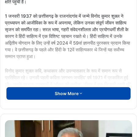
क्षति पहुंची है।
1 जनवरी 1937 को छत्तीसगढ़ के राजनांदगांव में जन्मे विनोद कुमार शुक्ल ने
प्राध्यापन को आजीविका के रूप में अपनाया, लेकिन उनका संपूर्ण जीवन साहित्य
सृजन को समर्पित रहा। सरल भाषा, गहरी संवेदनशीलता और प्रयोगधर्मी शैली के
कारण वे हिंदी साहित्य में एक विशिष्ट पहचान रखते थे। हिंदी साहित्य में उनके
अद्वितीय योगदान के लिए उन्हें वर्ष 2024 में 59वां ज्ञानपीठ पुरस्कार प्रदान किया
गया। वे छत्तीसगढ़ के पहले और हिंदी के 12वें साहित्यकार थे जिन्हें यह सर्वोच्च
सम्मान प्राप्त हुआ।
विनोद कुमार शुक्ल कवि, कथाकार और उपन्यासकार के रूप में समान रूप से
प्रतिष्ठित रहे। उनकी पहली कविता ‘लगभग जयहिंद’ वर्ष 1971 में प्रकाशित हुई
थी। उनके प्रमुख उपन्यासों में ‘नौकर की कमीज’, ‘दीवार में एक खिड़की रहती थी’
और ‘खिलेगा तो देखेंगे’ शामिल हैं। ‘नौकर की कमीज’ उपन्यास पर प्रसिद्ध
Show More
फिल्मकार मणिकौल ने इसी नाम से फिल्म भी बनाई। उनके उपन्यास ‘दीवार में एक
खिड़की रहती थी’ को साहित्य अकादमी पुरस्कार से सम्मानित किया गया था।
अपने लेखन के माध्यम से विनोद कुमार शुक्ल ने लोकजीवन और आधुनिक मनुष्य
झीरम
की जटिल संवेदनाओं को अद्भुत ढंग से अभिव्यक्त किया। मध्यवर्गीय जीवन की
कांड
बारीकियों, मानवीय अनुभूतियों और मौन संवेदनाओं को उन्होंने साहित्य में नया आयाम
पर