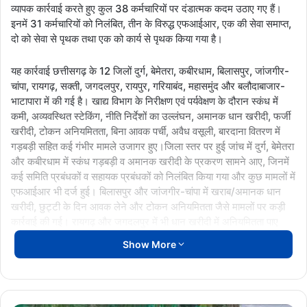
व्यापक कार्रवाई करते हुए कुल 38 कर्मचारियों पर दंडात्मक कदम उठाए गए हैं।
इनमें 31 कर्मचारियों को निलंबित, तीन के विरुद्ध एफआईआर, एक की सेवा समाप्त,
दो को सेवा से पृथक तथा एक को कार्य से पृथक किया गया है।
यह कार्रवाई छत्तीसगढ़ के 12 जिलों दुर्ग, बेमेतरा, कबीरधाम, बिलासपुर, जांजगीर-
चांपा, रायगढ़, सक्ती, जगदलपुर, रायपुर, गरियाबंद, महासमुंद और बलौदाबाजार-
भाटापारा में की गई है। खाद्य विभाग के निरीक्षण एवं पर्यवेक्षण के दौरान स्कंध में
कमी, अव्यवस्थित स्टेकिंग, नीति निर्देशों का उल्लंघन, अमानक धान खरीदी, फर्जी
खरीदी, टोकन अनियमितता, बिना आवक पर्ची, अवैध वसूली, बारदाना वितरण में
गड़बड़ी सहित कई गंभीर मामले उजागर हुए।जिला स्तर पर हुई जांच में दुर्ग, बेमेतरा
और कबीरधाम में स्कंध गड़बड़ी व अमानक खरीदी के प्रकरण सामने आए, जिनमें
कई समिति प्रबंधकों व सहायक प्रबंधकों को निलंबित किया गया और कुछ मामलों में
एफआईआर भी दर्ज हुई। बिलासपुर और जांजगीर-चांपा में खराब/अमानक धान
खरीदी, छुट्टी के दिन आवक लेने और टोकन अनियमितता जैसे मामलों पर कड़ी
कार्रवाई की गई। रायगढ़ और जगदलपुर में भी धान खरीदी में अनियमितता पाए
जाने पर संबंधित अधिकारियों को निलंबित किया गया।
Show More
रायपुर जिले में किसानों से अवैध वसूली के गंभीर आरोप में एक कर्मचारी की सेवा
समाप्त कर दी गई, जबकि महासमुंद में दो उपार्जन केंद्र प्रभारियों पर एफआईआर
दर्ज कराई गई। बलौदाबाजार-भाटापारा में नीति के विपरीत कार्य और स्कंध में कमी