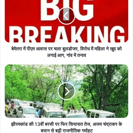
पीएम
आवास
पर
चला
बुलडोजर,
विरोध
में
महिला
बेमेतरा में पीएम आवास पर चला बुलडोजर, विरोध में महिला ने खुद को
ने
लगाई आग, गांव में तनाव
खुद
को
झीरमकांड
लगाई
की
आग,
13वीं
गांव
बरसी
में
पर
तनाव
फिर
सियासत
तेज,
अजय
चंद्राकर
झीरमकांड की 13वीं बरसी पर फिर सियासत तेज, अजय चंद्राकर के
के
बयान से बढ़ी राजनीतिक गर्माहट