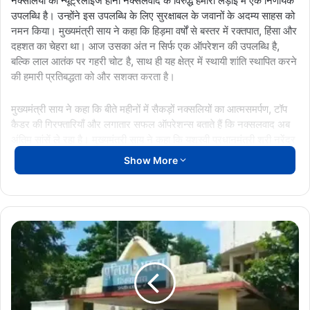
नक्सलियों का न्यूट्रलाइज होना नक्सलवाद के विरुद्ध हमारी लड़ाई में एक निर्णायक
उपलब्धि है। उन्होंने इस उपलब्धि के लिए सुरक्षाबल के जवानों के अदम्य साहस को
नमन किया। मुख्यमंत्री साय ने कहा कि हिड़मा वर्षों से बस्तर में रक्तपात, हिंसा और
दहशत का चेहरा था। आज उसका अंत न सिर्फ एक ऑपरेशन की उपलब्धि है,
बल्कि लाल आतंक पर गहरी चोट है, साथ ही यह क्षेत्र में स्थायी शांति स्थापित करने
की हमारी प्रतिबद्धता को और सशक्त करता है।
मुख्यमंत्री साय ने कहा कि बीते महीनों में सैकड़ों नक्सलियों का आत्मसमर्पण, टॉप
कैडर की गिरफ्तारियाँ और लगातार सफल ऑपरेशन्स बताते हैं कि नक्सलवाद अब
अंतिम सांसें ले रहा है। मुख्यमंत्री साय ने कहा कि यशस्वी प्रधानमंत्री श्री नरेंद्र
मोदी जी के नेतृत्व और केंद्रीय गृहमंत्री अमित शाह जी के मार्गदर्शन में हमारी
Show More
सुशासन सरकार बस्तर में शांति, विश्वास और विकास की नई धारा बहा रही है।
नियद नेल्ला नार, नक्सलियों के लिए पुनर्वास नीति, नवीन सुरक्षा कैंप की स्थापना,
इन कदमों ने जनविश्वास को मजबूत किया है और बस्तर के हर गांव में नया
बिग
आत्मविश्वास भरा है। मुख्यमंत्री ने कहा कि हमें पूरा विश्वास है कि केंद्र–राज्य की
ब्रेक
संयुक्त रणनीति के साथ मार्च 2026 तक भारत पूर्णतः नक्सलमुक्त होगा।
:
रायपुर
में
ISIS