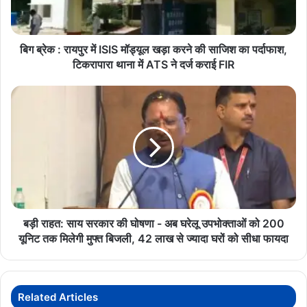
मॉड्यूल
खड़ा
करने
की
बिग ब्रेक : रायपुर में ISIS मॉड्यूल खड़ा करने की साजिश का पर्दाफाश,
साजिश
टिकरापारा थाना में ATS ने दर्ज कराई FIR
का
पर्दाफाश,
बड़ी
टिकरापारा
राहत:
थाना
साय
में
सरकार
ATS
की
ने
घोषणा
दर्ज
-
कराई
अब
FIR
घरेलू
उपभोक्ताओं
बड़ी राहत: साय सरकार की घोषणा - अब घरेलू उपभोक्ताओं को 200
को
यूनिट तक मिलेगी मुफ्त बिजली, 42 लाख से ज्यादा घरों को सीधा फायदा
200
यूनिट
तक
मिलेगी
Related Articles