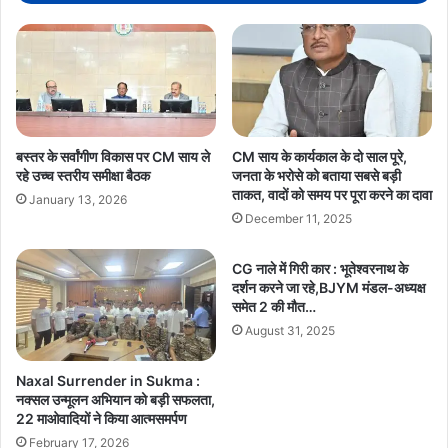
मुफ्त
बिजली,
42
लाख
से
ज्यादा
घरों
को
बस्तर के सर्वांगीण विकास पर CM साय ले
CM साय के कार्यकाल के दो साल पूरे,
सीधा
रहे उच्च स्तरीय समीक्षा बैठक
जनता के भरोसे को बताया सबसे बड़ी
फायदा
ताकत, वादों को समय पर पूरा करने का दावा
January 13, 2026
December 11, 2025
CG नाले में गिरी कार : भूतेश्वरनाथ के
दर्शन करने जा रहे,BJYM मंडल-अध्यक्ष
समेत 2 की मौत…
August 31, 2025
Naxal Surrender in Sukma :
नक्सल उन्मूलन अभियान को बड़ी सफलता,
22 माओवादियों ने किया आत्मसमर्पण
February 17, 2026