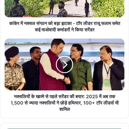
शासकीय नर्सिंग कॉलेज में प्रवेश नहीं लेेने पर अभ्यर्थी अपात्र घोषित किये जा
झटका
सकेंगे। ऑनलाईन आवेदन के बाद आगे की कार्यवाही के लिए काउंसलिंग शेड्यूल
-
का अवलोकन विभागीय वेबसाईट पर किया जा सकता है।
टॉप
लीडर
कांकेर में नक्सल संगठन को बड़ा झटका - टॉप लीडर राजू सलाम समेत
राजू
कई माओवादी कमांडरों ने किया सरेंडर
सलाम
समेत
नक्सलियों
कई
के
माओवादी
खात्मे
कमांडरों
से
ने
पहले
किया
सरेंडर
सरेंडर
की
बयार:
2025
में
नक्सलियों के खात्मे से पहले सरेंडर की बयार: 2025 में अब तक
अब
1,500 से ज्यादा नक्सलियों ने छोड़े हथियार, 100+ टॉप लीडर्स भी
तक
शामिल
1,500
से
ज्यादा