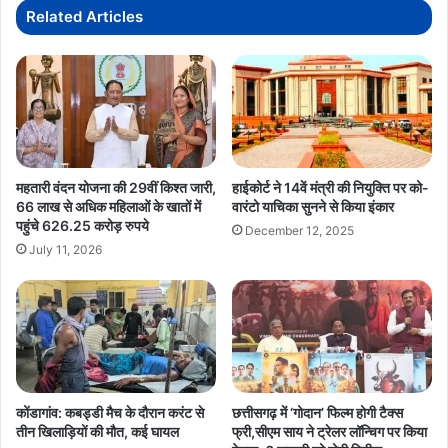
नक्सलियों
Related Articles
ने
छोड़े
हथियार,
100+
टॉप
लीडर्स
भी
शामिल
महतारी वंदन योजना की 29वीं किश्त जारी,
हाईकोर्ट ने 14वें मंत्री की नियुक्ति पर को-
66 लाख से अधिक महिलाओं के खातों में
वारंटो याचिका सुनने से किया इंकार
पहुंचे 626.25 करोड़ रुपये
December 12, 2025
July 11, 2026
कोंडागांव: कबड्डी मैच के दौरान करंट से
छत्तीसगढ़ में ‘गोदान’ फिल्म होगी टैक्स
तीन खिलाड़ियों की मौत, कई घायल
फ्री,सीएम साय ने ट्रेलर लॉन्चिग पर किया