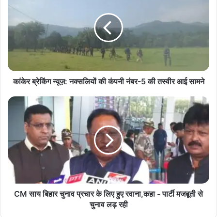
न्यूज़:
नक्सलियों
👉 पहली बार कांग्रेस ने लागू किया रैंकिंग सिस्टम
की
कंपनी
नंबर-5
कांग्रेस इंटरव्यू प्रक्रिया
कांग्रेस छत्तीसगढ़
की
तस्वीर
कांग्रेस रैंकिंग सिस्टम
छत्तीसगढ़ राजनीति
आई
कांकेर ब्रेकिंग न्यूज़: नक्सलियों की कंपनी नंबर-5 की तस्वीर आई सामने
सामने
जिला अध्यक्ष चयन
टॉप 3 दावेदार
CM
साय
बिहार
चुनाव
प्रचार
के
लिए
हुए
रवाना,कहा
-
CM साय बिहार चुनाव प्रचार के लिए हुए रवाना,कहा - पार्टी मजबूती से
पार्टी
चुनाव लड़ रही
मजबूती