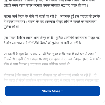
लूट की वारदात का शिकार हो गए। जानकारी के मुताबिक मॉर्निंग वॉक से वापस
लौटते समय बाइक सवार बदमाश उनका मोबाइल लूटकर फरार हो गया।
घटना आर्च ब्रिज के नीचे की बताई जा रही है। अचानक हुई इस वारदात से इलाके
में हड़कंप मच गया। घटना के बाद आसपास मौजूद लोगों ने मामले की जानकारी
पुलिस को दी।
पूरा मामला सिविल लाइन थाना क्षेत्र का है। पुलिस आरोपियों की तलाश में जुट गई
है और आसपास लगे सीसीटीवी कैमरों की फुटेज खंगाली जा रही है।
जानकारी के मुताबिक, धरमलाल कौशिक सुबह करीब सवा 8 बजे घर से टहलने
निकले थे। इसी दौरान बाइक पर आए एक युवक ने उनका मोबाइल झपट लिया और
मौके से भाग निकला। घटना के समय कौशिक अकेले थे।
गौरतलब है कि रायपुर में लगातार मोबाइल लूट की घटनाएं सामने आ रही हैं। दो
दिन पहले ही पंडरी इलाके में एक युवक पर ब्लेड से हमला कर उसका मोबाइल लूट
लिया गया था। लगातार बढ़ रही ऐसी घटनाओं से शहरवासियों में डर का माहौल है।
Show More
DharamlalKaushik
Loot