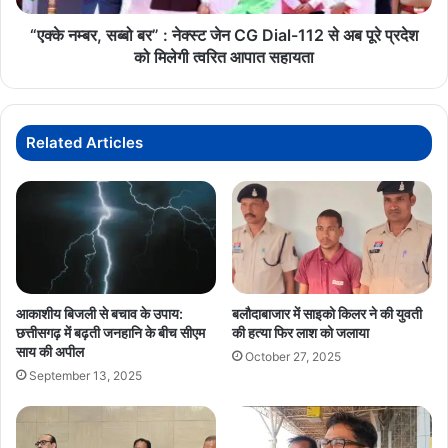
Dial-
112
“एक्के नम्बर, सब्बो बर” : नेक्स्ट जेन CG Dial-112 से अब पूरे प्रदेश
से
को मिलेगी त्वरित आपात सहायता
अब
पूरे
प्रदेश
को
Related Articles
मिलेगी
त्वरित
आपात
सहायता
आकाशीय बिजली से बचाव के उपाय:
बलौदाबाजार में साइको किलर ने की युवती
छत्तीसगढ़ में बढ़ती जनहानि के बीच सीएम
की हत्या फिर लाश को जलाया
साय की अपील
October 27, 2025
September 13, 2025