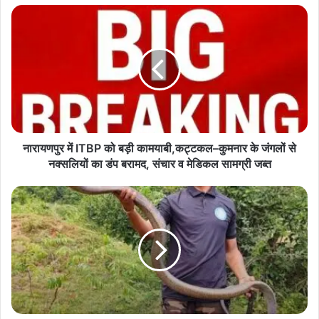
नारायणपुर
में
ITBP
को
बड़ी
कामयाबी,कट्टकल–
कुमनार
के
जंगलों
से
नारायणपुर में ITBP को बड़ी कामयाबी,कट्टकल–कुमनार के जंगलों से
नक्सलियों
नक्सलियों का डंप बरामद, संचार व मेडिकल सामग्री जब्त
का
डंप
‘सर्पमित्र’
बरामद,
निकला
संचार
गांजा
व
तस्करी
मेडिकल
का
सामग्री
सरगना,
जब्त
महासमुंद
में
520