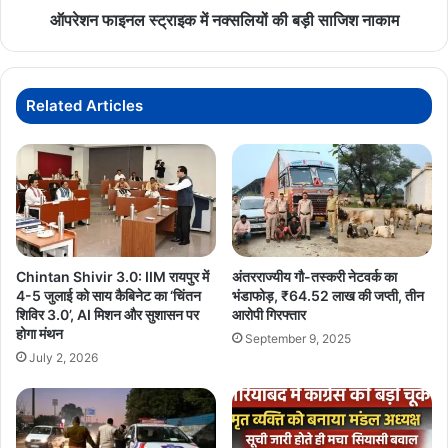
माध्यम से भारत की समृद्ध जनजातीय विरासत की जीवंत झलक प्रस्तुत की। मांदर,
ऑपरेशन फाइनल स्ट्राइक में नक्सलियों की बड़ी साजिश नाकाम
ढोल और लोकधुनों से गूंजता लाल किला मैदान विविधता में एकता और सांस्कृतिक
समृद्धि का प्रभावशाली प्रतीक बन गया।
मुख्यमंत्री विष्णुदेव साय ने कहा कि जनजातीय समाज केवल अतीत की विरासत
Related Articles
नहीं, बल्कि भारत के भविष्य की भी महत्वपूर्ण शक्ति है। उनका जीवन दर्शन, प्रकृति
के प्रति सम्मान और सामुदायिक जीवन की भावना आधुनिक विकास मॉडल को
संतुलित और मानवीय दिशा दे सकती है। यह राष्ट्रीय जनजाति सांस्कृतिक समागम
जनजातीय समाज की एकता, स्वाभिमान और सांस्कृतिक पुनर्जागरण का सशक्त
संदेश बनकर उभरा।
AmitShah
BirsaMunda150
Chintan Shivir 3.0: IIM रायपुर में
अंतरराज्यीय गौ-तस्करी नेटवर्क का
4-5 जुलाई को साय कैबिनेट का ‘चिंतन
भंडाफोड़, ₹64.52 लाख की जप्ती, तीन
शिविर 3.0’, AI मिशन और सुशासन पर
आरोपी गिरफ्तार
NationalTribalCulturalConclave
होगा मंथन
September 9, 2025
TribalPride TribalCulture
VishnuDeoSai
July 2, 2026