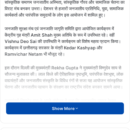
सांस्कृतिक समागम जनजातीय अस्मिता, सांस्कृतिक गौरव और सामाजिक चेतना का
विराट मंच बनकर उभरा। देशभर से हजारों जनजातीय प्रतिनिधि, युवा, सामाजिक
कार्यकर्ता और पारंपरिक समुदायों के लोग इस आयोजन में शामिल हुए।
जनजाति सुरक्षा मंच एवं जनजाति जागृति समिति द्वारा आयोजित कार्यक्रम में
केंद्रीय गृह मंत्री Amit Shah मुख्य अतिथि के रूप में उपस्थित रहे। वहीं
Vishnu Deo Sai की उपस्थिति ने कार्यक्रम को विशेष महत्व प्रदान किया।
कार्यक्रम में छत्तीसगढ़ सरकार के मंत्री Kedar Kashyap और
Ramvichar Netam भी मौजूद रहे।
इस दौरान दिल्ली की मुख्यमंत्री Rekha Gupta ने मुख्यमंत्री विष्णुदेव साय से
सौजन्य मुलाकात की। लाल किले की ऐतिहासिक पृष्ठभूमि, पारंपरिक वेशभूषा, लोक
वाद्ययंत्रों और जनजातीय संस्कृति के विविध रंगों से सजा यह आयोजन सांस्कृतिक
चेतना और जनजातीय पहचान के संरक्षण का राष्ट्रीय संदेश बनकर सामने आया।
मुख्यमंत्री विष्णुदेव साय ने अपने संबोधन में कहा कि जनजातीय समाज केवल
प्रकृति का रक्षक नहीं, बल्कि भारत की सांस्कृतिक आत्मा का सबसे प्राचीन और
Show More
जीवंत स्वरूप है। उन्होंने कहा कि सदियों से जल, जंगल और जमीन की रक्षा करते
हुए जनजातीय समाज ने प्रकृति और मानव जीवन के बीच संतुलन बनाए रखने का
कार्य किया है। आज जब दुनिया पर्यावरण संकट और असंतुलित विकास की