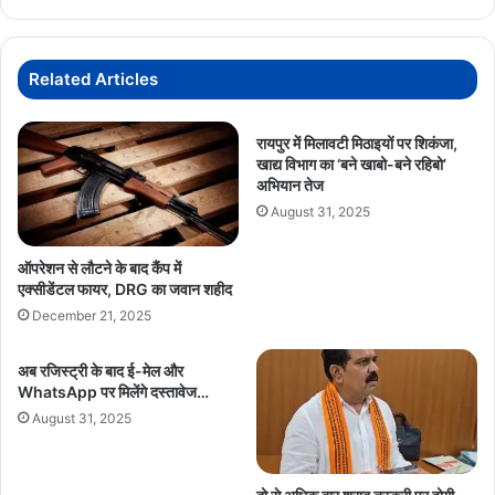
समाज
दुनिया
को
वन विभाग के मुताबिक इस नई पहल से स्थानीय स्तर पर रोजगार के अवसर भी
सिखा
बढ़ेंगे। खासतौर पर महिलाओं सहित 15 से 20 स्थानीय युवाओं को प्रत्यक्ष रूप से
Related Articles
सकता
रोजगार मिलने की संभावना है।
है
प्रकृति
रायपुर में मिलावटी मिठाइयों पर शिकंजा,
नई सुविधाओं के शुरू होने के बाद नवा रायपुर की जंगल सफारी पर्यटकों के लिए
खाद्य विभाग का ‘बने खाबो-बने रहिबो’
संग
पहले से अधिक आधुनिक, शांत और आकर्षक पर्यटन केंद्र के रूप में विकसित
अभियान तेज
विकास
होगी।
August 31, 2025
ऑपरेशन से लौटने के बाद कैंप में
एक्सीडेंटल फायर, DRG का जवान शहीद
December 21, 2025
अब रजिस्ट्री के बाद ई-मेल और
WhatsApp पर मिलेंगे दस्तावेज…
August 31, 2025