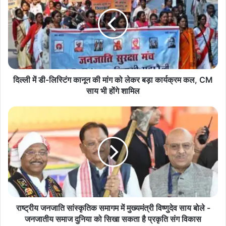
डी-
लिस्टिंग
कानून
की
इसके साथ ही सफारी परिसर के जलाशयों में अत्याधुनिक बोटिंग सुविधाएं भी शुरू
मांग
की गई हैं। पर्यटकों के लिए एक आकर्षक स्मृति चिन्ह दुकान भी तैयार की गई है,
को
जहां छत्तीसगढ़ की वन संपदा, हस्तशिल्प और लोक संस्कृति से जुड़े स्मृति चिन्ह
लेकर
बड़ा
उपलब्ध रहेंगे।
दिल्ली में डी-लिस्टिंग कानून की मांग को लेकर बड़ा कार्यक्रम कल, CM
कार्यक्रम
साय भी होंगे शामिल
कल,
CM
राष्ट्रीय
साय
जनजाति
भी
सांस्कृतिक
होंगे
समागम
शामिल
में
मुख्यमंत्री
विष्णुदेव
साय
बोले
-
राष्ट्रीय जनजाति सांस्कृतिक समागम में मुख्यमंत्री विष्णुदेव साय बोले -
जनजातीय
जनजातीय समाज दुनिया को सिखा सकता है प्रकृति संग विकास