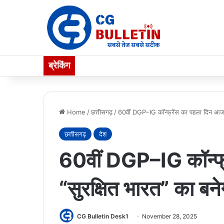
ब्रेकिंग
Home
/
छत्तीसगढ़
/
60वीं DGP–IG कॉन्फ्रेंस का पहला दिन आज, 
छत्तीसगढ़
देश
60वीं DGP–IG कॉन्फ्
“सुरक्षित भारत” का बने
CG Bulletin Desk1
November 28, 2025