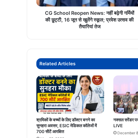
छुट्टी,
16
CG School Reopen News: नहीं बढ़ेगी गर्मियों
जून
की छुट्टी, 16 जून से खुलेंगे स्कूल; प्रवेश उत्सव की
से
तैयारियां तेज
खुलेंगे
स्कूल;
प्रवेश
उत्सव
की
Related Articles
तैयारियां
तेज
श्रमिकों के बच्चों के लिए डॉक्टर बनने का
नक्सल सरेंडर प
सुनहरा अवसर, ESIC मेडिकल कॉलेजों में
LIVE
700 सीटें आरक्षित
December 8