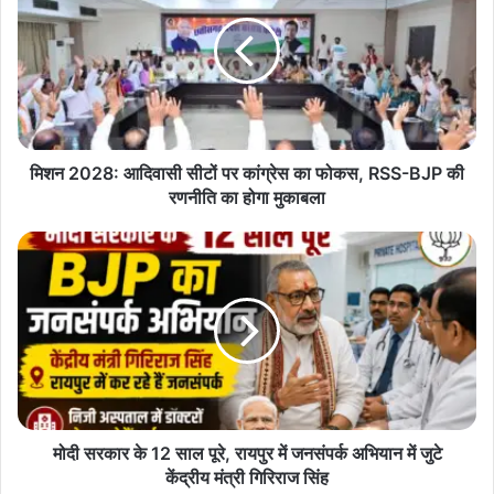
आदिवासी
CGNews
Chhattisgarh
DataCenter
सीटों
पर
Hyderabad
Industry
Investment
कांग्रेस
का
InvestorConnect
फोकस,
RSS-
Pharma Textile ITSector
Semiconductor
BJP
मिशन 2028: आदिवासी सीटों पर कांग्रेस का फोकस, RSS-BJP की
की
रणनीति का होगा मुकाबला
VishnuDeoSai
रणनीति
का
मोदी
होगा
सरकार
मुकाबला
के
12
साल
पूरे,
रायपुर
में
जनसंपर्क
अभियान
मोदी सरकार के 12 साल पूरे, रायपुर में जनसंपर्क अभियान में जुटे
में
केंद्रीय मंत्री गिरिराज सिंह