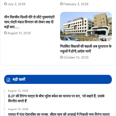
July 2, 2026
February 3, 2026
जनदर्शन रायपुर
दिव्यांग रग्बी खिलाड़ी
पिंटू राम साहू
पूनम बिटिया
मुख्यमंत्री विष्णुदेव साय
तीन दिवसीय दिल्ली दौरे से लौटे मुख्यमंत्री
साय,मंत्री मंडल विस्तार को लेकर कह दी
बड़ी बात…..
August 31, 2025
निलंबित शिक्षकों की बहाली अब दूरदराज के
स्कूलों में होगी,आदेश जारी
October 10, 2025
बड़ी खबरें
August 10, 2026
BJP की तिरंगा यात्रा के बीच भूपेश बघेल का भाजपा पर वार, ‘जो कहते हैं, उसके
विपरीत करते हैं’
August 10, 2026
रायपुर में गूंजा देशभक्ति का जज्बा, सीएम साय की अगुवाई में निकली भव्य तिरंगा यात्रा