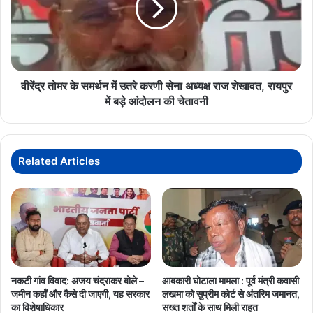
में
उतरे
करणी
सेना
अध्यक्ष
राज
वीरेंद्र तोमर के समर्थन में उतरे करणी सेना अध्यक्ष राज शेखावत, रायपुर
शेखावत,
में बड़े आंदोलन की चेतावनी
रायपुर
में
बड़े
आंदोलन
Related Articles
की
चेतावनी
मुख्यमंत्री साय के जनदर्शन में आज जनता की समस्याओं के साथ मानवीय पहलुओं
की भी झलक दिखाई दी, जिससे लोगों में सरकार के प्रति विश्वास और उम्मीद दोनों
नकटी गांव विवाद: अजय चंद्राकर बोले –
आबकारी घोटाला मामला : पूर्व मंत्री कवासी
बढ़ी हैं।
जमीन कहाँ और कैसे दी जाएगी, यह सरकार
लखमा को सुप्रीम कोर्ट से अंतरिम जमानत,
का विशेषाधिकार
सख्त शर्तों के साथ मिली राहत