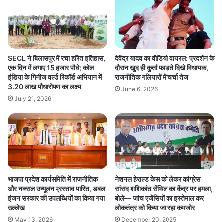
बिजली,शिक्षा जैसी आधारभूत सुविधाओं के विकास पर तेजी से कार्य किया जा रहा
है।उन्होंने यह भी कहा कि प्रदेश में 18 लाख प्रधानमंत्री आवास और 70 लाख
माताओं-बहनों को महतारी वंदन योजना का लाभ मिल रहा है।
सुझावों के आधार पर बनेगी और जन-आधारित योजनाएँ: इस दौरान मंडल प्रभारी
SECL ने बिलासपुर में रचा हरित इतिहास,
देवेंद्र यादव का वीडियो वायरल: प्रदर्शन के
सुब्रतो विश्वास और मंडल अध्यक्ष हरि राम मंडावी ने भी अपने विचार रखे।
एक दिन में लगाए 15 हजार पौधे; कोल
दौरान खुद ही कुर्ता फाड़ते दिखे विधायक,
ग्रामीणों, महिलाओं और किसानों ने शासन की योजनाओं की सराहना करते हुए
इंडिया के गिनीज वर्ल्ड रिकॉर्ड अभियान में
राजनीतिक गलियारों में चर्चा तेज
3.20 लाख पौधारोपण का लक्ष्य
प्रधानमंत्री, मुख्यमंत्री और क्षेत्रीय विधायक के प्रति आभार जताया।
June 6, 2026
July 21, 2026
कार्यक्रम में भाजपा प्रदेश महामंत्री यशवंत जैन और नवीन मार्कण्डेय सहित अन्य
पदाधिकारी एवं कार्यकर्ता भी उपस्थित रहे। भाजपा के पदाधिकारी विभिन्न ग्रामीण
मंडलों में पहुँचकर जनता से सीधा संवाद स्थापित कर रहे हैं और सुझाव भी ले रहे हैं,
ताकि भविष्य की योजनाओं को और अधिक जन-आधारित और प्रभावी बनाया जा
सके।
भाजपा प्रदेश कार्यसमिति में राजनीतिक
नेशनल हेराल्ड केस को लेकर कांग्रेस
और नक्सल उन्मूलन प्रस्ताव पारित, डबल
सांसद शशिकांत सेंथिल का केंद्र पर हमला,
इंजन सरकार की उपलब्धियों का किया गया
बोले— जांच एजेंसियों का इस्तेमाल कर
उल्लेख
लोकतंत्र को किया जा रहा कमजोर
May 13, 2026
December 20, 2025