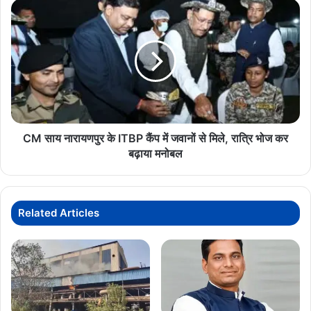
श्रद्धांजलि
CM
साय
नारायणपुर
के
ITBP
कैंप
में
जवानों
से
मिले,
CM साय नारायणपुर के ITBP कैंप में जवानों से मिले, रात्रि भोज कर
रात्रि
बढ़ाया मनोबल
भोज
कर
बढ़ाया
मनोबल
Related Articles