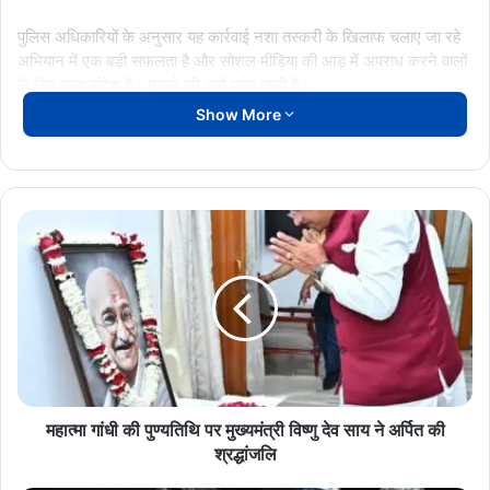
पुलिस अधिकारियों के अनुसार यह कार्रवाई नशा तस्करी के खिलाफ चलाए जा रहे
अभियान में एक बड़ी सफलता है और सोशल मीडिया की आड़ में अपराध करने वालों
के लिए कड़ा संदेश है। मामले की आगे जांच जारी है।
Show More
GanjaSmuggling
SAFEMA
महासमुंद
महात्मा
गांधी
की
पुण्यतिथि
पर
मुख्यमंत्री
विष्णु
देव
साय
ने
महात्मा गांधी की पुण्यतिथि पर मुख्यमंत्री विष्णु देव साय ने अर्पित की
अर्पित
श्रद्धांजलि
की