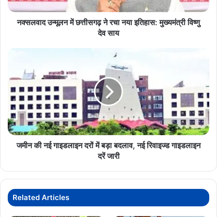
इतिहास:
मुख्यमंत्री
विष्णु
नक्सलवाद उन्मूलन में छत्तीसगढ़ ने रचा नया इतिहास: मुख्यमंत्री विष्णु
देव
देव साय
साय
जमीन
की
नई
गाइडलाइन
दरों
में
बड़ा
बदलाव,
नई
रिवाइज्ड
जमीन की नई गाइडलाइन दरों में बड़ा बदलाव, नई रिवाइज्ड गाइडलाइन
गाइडलाइन
दरें जारी
दरें
जारी
Related Articles