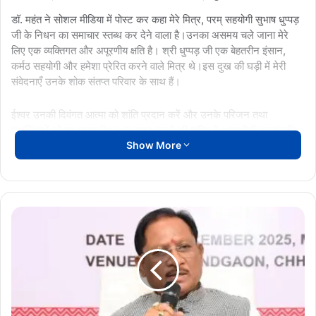
डॉ. महंत ने सोशल मीडिया में पोस्ट कर कहा मेरे मित्र, परम् सहयोगी सुभाष धुप्पड़
जी के निधन का समाचार स्तब्ध कर देने वाला है।उनका असमय चले जाना मेरे
लिए एक व्यक्तिगत और अपूरणीय क्षति है। श्री धुप्पड़ जी एक बेहतरीन इंसान,
कर्मठ सहयोगी और हमेशा प्रेरित करने वाले मित्र थे।इस दुख की घड़ी में मेरी
संवेदनाएँ उनके शोक संतप्त परिवार के साथ हैं।
ईश्वर उनकी दिवंगत आत्मा को शांति प्रदान करें और उनके परिजन तथा
शुभचिंतकों को यह असहनीय दुःख सहन करने की शक्ति दें।भावभीनी श्रद्धांजलि।
Show More
कांग्रेस नेता
रायपुर न्यूज
सुभाष धुप्पड़ निधन
नक्सलवाद
उन्मूलन
में
छत्तीसगढ़
ने
रचा
नया