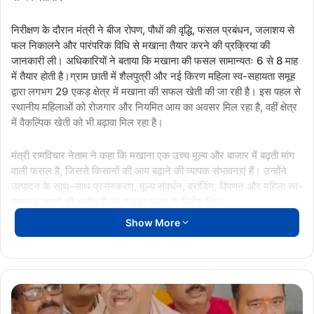
निरीक्षण के दौरान मंत्री ने बीज रोपण, पौधों की वृद्धि, फसल प्रबंधन, जलाशय से
फल निकालने और पारंपरिक विधि से मखाना तैयार करने की प्रक्रिया की
जानकारी ली। अधिकारियों ने बताया कि मखाना की फसल सामान्यतः 6 से 8 माह
में तैयार होती है।ग्राम छाती में शैलपुत्री और नई किरण महिला स्व-सहायता समूह
द्वारा लगभग 29 एकड़ क्षेत्र में मखाना की सफल खेती की जा रही है। इस पहल से
स्थानीय महिलाओं को रोजगार और नियमित आय का अवसर मिल रहा है, वहीं क्षेत्र
में वैकल्पिक खेती को भी बढ़ावा मिल रहा है।
मंत्री रामविचार नेताम ने कहा कि मखाना एक उच्च मूल्य और बाजार में बढ़ती मांग
वाली फसल है, जिससे किसानों की आय बढ़ाने की व्यापक संभावनाएं हैं। उन्होंने
उत्पादन के साथ-साथ प्रसंस्करण, मूल्य संवर्धन, ब्रांडिंग, विपणन और महिला स्व-
सहायता समूहों की भागीदारी को मजबूत करने के निर्देश दिए।
Show More
कलेक्टर अबिनाश मिश्रा ने बताया कि धमतरी जिले में वर्तमान में करीब 80
हेक्टेयर क्षेत्र में मखाना की खेती हो रही है। इसके अलावा नगरी विकासखंड में
100 एकड़ अतिरिक्त क्षेत्र में मखाना उत्पादन के विस्तार की तैयारी पूरी कर ली
गई है। किसानों और महिला समूहों को वैज्ञानिक तकनीकों का प्रशिक्षण भी दिया जा
नकटी
चुका है।
गांव