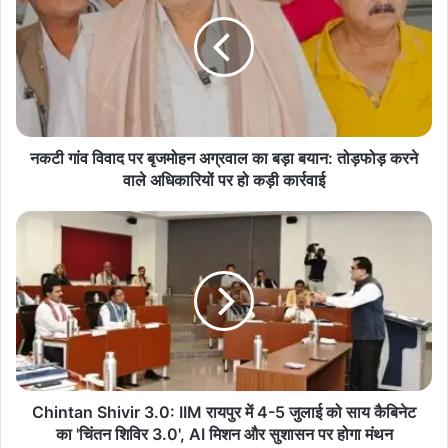
विवाद
पर
Agriculture News
Chhattisgarh Makhana
बृजमोहन
अग्रवाल
Kurud News
Ramvichar Netam
का
बड़ा
धमतरी न्यूज
बयान:
तोड़फोड़
नकटी गांव विवाद पर बृजमोहन अग्रवाल का बड़ा बयान: तोड़फोड़ करने
करने
वाले अधिकारियों पर हो कड़ी कार्रवाई
वाले
अधिकारियों
Chintan
पर
Shivir
हो
3.0:
कड़ी
IIM
कार्रवाई
रायपुर
में
4-
5
जुलाई
को
Chintan Shivir 3.0: IIM रायपुर में 4-5 जुलाई को साय कैबिनेट
साय
का 'चिंतन शिविर 3.0', AI मिशन और सुशासन पर होगा मंथन