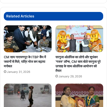
सफल
टेस्ट
फ्लाइट,
Related Articles
जल्द
भारतीय
वायुसेना
को
होगा
सुपुर्द
CM साय नारायणपुर के ITBP कैंप में
सरगुजा ओलंपिक का लोगो और शुभंकर
जवानों से मिले, रात्रि भोज कर बढ़ाया
‘गजरु’ लॉन्च, CM साय बोले सरगुजा पूरे
मनोबल
उत्साह के साथ ओलंपिक आयोजन को
तैयार
January 31, 2026
January 29, 2026