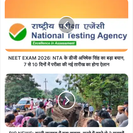
NEET
Chhattisgarh
Employment
EXAM
2026:
PLFS2025
Rozgar
SelfEmployment
NTA
के
SkillDevelopment
UnemploymentRate
डीजी
अभिषेक
सिंह
का
बड़ा
NEET EXAM 2026: NTA के डीजी अभिषेक सिंह का बड़ा बयान,
बयान,
7 से 10 दिनों में परीक्षा की नई तारीख का होगा ऐलान
7
से
BIG
10
NEWS:
दिनों
दल्ली
में
राजहरा
परीक्षा
में
की
बड़ा
नई
हादसा,
तारीख
मलबे
का
में
होगा
दबने