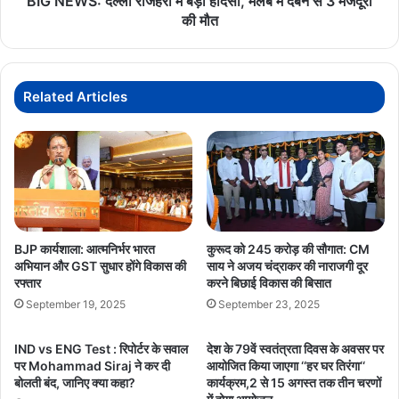
BIG NEWS: दल्ली राजहरा में बड़ा हादसा, मलबे में दबने से 3 मजदूरों
ऐलान
से
की मौत
3
मजदूरों
की
मौत
Related Articles
BJP कार्यशाला: आत्मनिर्भर भारत
कुरूद को 245 करोड़ की सौगात: CM
अभियान और GST सुधार होंगे विकास की
साय ने अजय चंद्राकर की नाराजगी दूर
रफ्तार
करने बिछाई विकास की बिसात
September 19, 2025
September 23, 2025
IND vs ENG Test : रिपोर्टर के सवाल
देश के 79वें स्वतंत्रता दिवस के अवसर पर
पर Mohammad Siraj ने कर दी
आयोजित किया जाएगा ‘‘हर घर तिरंगा‘‘
बोलती बंद, जानिए क्या कहा?
कार्यक्रम,2 से 15 अगस्त तक तीन चरणों