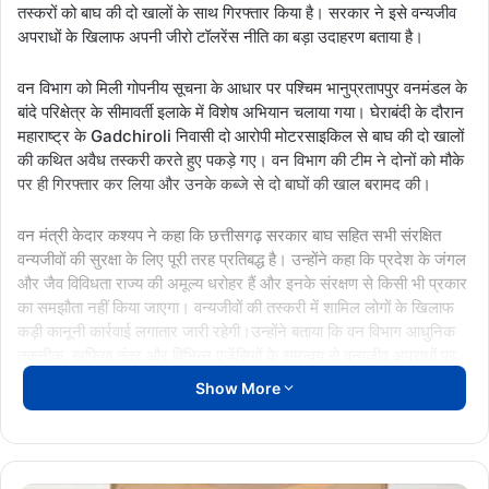
तस्करों को बाघ की दो खालों के साथ गिरफ्तार किया है। सरकार ने इसे वन्यजीव
अपराधों के खिलाफ अपनी जीरो टॉलरेंस नीति का बड़ा उदाहरण बताया है।
वन विभाग को मिली गोपनीय सूचना के आधार पर पश्चिम भानुप्रतापपुर वनमंडल के
बांदे परिक्षेत्र के सीमावर्ती इलाके में विशेष अभियान चलाया गया। घेराबंदी के दौरान
महाराष्ट्र के Gadchiroli निवासी दो आरोपी मोटरसाइकिल से बाघ की दो खालों
की कथित अवैध तस्करी करते हुए पकड़े गए। वन विभाग की टीम ने दोनों को मौके
पर ही गिरफ्तार कर लिया और उनके कब्जे से दो बाघों की खाल बरामद की।
वन मंत्री केदार कश्यप ने कहा कि छत्तीसगढ़ सरकार बाघ सहित सभी संरक्षित
वन्यजीवों की सुरक्षा के लिए पूरी तरह प्रतिबद्ध है। उन्होंने कहा कि प्रदेश के जंगल
और जैव विविधता राज्य की अमूल्य धरोहर हैं और इनके संरक्षण से किसी भी प्रकार
का समझौता नहीं किया जाएगा। वन्यजीवों की तस्करी में शामिल लोगों के खिलाफ
कड़ी कानूनी कार्रवाई लगातार जारी रहेगी।उन्होंने बताया कि वन विभाग आधुनिक
तकनीक, खुफिया तंत्र और विभिन्न एजेंसियों के समन्वय से वन्यजीव अपराधों पर
लगातार निगरानी रख रहा है। संगठित वन्यजीव तस्करी नेटवर्क को ध्वस्त करने के
Show More
लिए विशेष अभियान आगे भी जारी रहेंगे।
गिरफ्तार दोनों आरोपियों को न्यायालय में पेश किए जाने के बाद न्यायिक हिरासत में
जेल भेज दिया गया है। वन विभाग अब इस अवैध तस्करी नेटवर्क से जुड़े अन्य