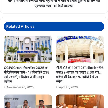
बलौदाबाजार में अनोखी मांग: ग्रामीणों ने गांव में शराब दुकान खोलने का
खोलने
प्रस्ताव रखा, वीडियो वायरल
का
प्रस्ताव
रखा,
वीडियो
Related Articles
वायरल
CGPSC राज्य सेवा परीक्षा 2025 का
सीजी बोर्ड की 10वीं 12वीं परीक्षा के नतीजे
नोटिफिकेशन जारी – 17 विभागों में 238
कल 29 अप्रैल को दोपहर 2.30 बजे…
पदों पर भर्ती, 1 दिसंबर से ऑनलाइन
माशिमं की वेबसाइट पर नतीजे देखे जा
आवेदन
सकेंगे
November 26, 2025
April 28, 2026