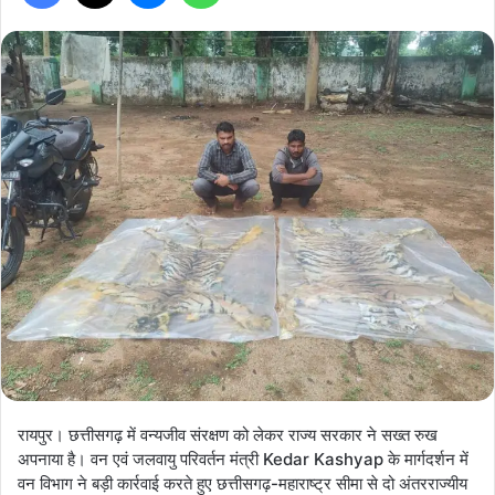
रायपुर। छत्तीसगढ़ में वन्यजीव संरक्षण को लेकर राज्य सरकार ने सख्त रुख
अपनाया है। वन एवं जलवायु परिवर्तन मंत्री Kedar Kashyap के मार्गदर्शन में
वन विभाग ने बड़ी कार्रवाई करते हुए छत्तीसगढ़-महाराष्ट्र सीमा से दो अंतरराज्यीय