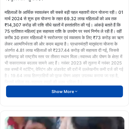
महिलाओं के आर्थिक स्वावलंबन की सबसे बड़ी पहल महतारी वंदन योजना रही। 01
मार्च 2024 से शुरू इस योजना के तहत 69.32 लाख महिलाओं को अब तक
₹14,307 करोड़ की राशि सीधे खातों में हस्तांतरित की गई। आंकड़े बताते हैं कि
75 प्रतिशत महिलाएं इस सहायता राशि के उपयोग पर स्वयं निर्णय ले रही हैं। वहीं
करीब 30 हजार महिलाओं ने स्वरोजगार एवं व्यवसाय के लिए ₹73 करोड़ का ऋण
लेकर आत्मनिर्भरता की ओर कदम बढ़ाया है। प्रधानमंत्री मातृवंदना योजना के
अंतर्गत 4.81 लाख महिलाओं को ₹237.44 करोड़ की सहायता दी गई, जिससे
छत्तीसगढ़ को राष्ट्रीय स्तर पर तीसरा स्थान मिला।स्वास्थ्य और पोषण के क्षेत्र में
भी सकारात्मक बदलाव सामने आए हैं। नवंबर 2023 की तुलना में नवंबर 2025
तक बच्चों में स्टंटिंग, वेस्टिंग और अंडरवेट की दरों में उल्लेखनीय कमी दर्ज की गई
है। 19.64 लाख हितग्राहियों को पूरक पोषण आहार उपलब्ध कराया जा रहा है,
जिसमें महिला स्व-सहायता समूहों की अहम भूमिका है।
Show More
सुरक्षा और संरक्षण के मोर्चे पर सखी वन स्टॉप सेंटर, महिला हेल्पलाइन 181 और
चाइल्ड हेल्पलाइन 1098 के जरिए हजारों मामलों में त्वरित सहायता दी गई।
आंगनबाड़ी केंद्रों के उन्नयन, नई नियुक्तियों और डिजिटल प्रणालियों ने व्यवस्था
को और मजबूत किया है।कुल मिलाकर, महिला-बाल विकास विभाग का यह दो वर्षों
पार्वती
का रिपोर्ट कार्ड छत्तीसगढ़ को एक सशक्त, सुरक्षित और संवेदनशील समाज की
नगर
दिशा में आगे बढ़ता दिखाता है।