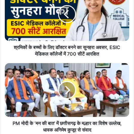
इसे सादगी, परंपरा और जनसामान्य से जुड़ाव का प्रतीक बताया। बैलगाड़ी में
बच्चों
निकली यह बारात क्षेत्र में चर्चा का विषय बनी रही।कार्यक्रम में बड़ी संख्या में
के
जनप्रतिनिधि, सामाजिक कार्यकर्ता और स्थानीय नागरिक उपस्थित रहे। विधायक
लिए
दीपेश साहू का सामूहिक विवाह सम्मेलन में विवाह करने का निर्णय भी लोगों के बीच
डॉक्टर
सराहना का विषय बना।
बनने
का
सुनहरा
अवसर,
श्रमिकों के बच्चों के लिए डॉक्टर बनने का सुनहरा अवसर, ESIC
ESIC
मेडिकल कॉलेजों में 700 सीटें आरक्षित
मेडिकल
कॉलेजों
PM
में
मोदी
700
के
सीटें
‘मन
आरक्षित
की
बात’
में
छत्तीसगढ़
के
मल्हार
PM मोदी के ‘मन की बात’ में छत्तीसगढ़ के मल्हार का विशेष उल्लेख,
का
धावक अनिमेष कुजूर से संवाद