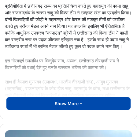
प्रतियोगिता में छत्तीसगढ़ राज्य का प्रतिनिधित्व करते हुए महासमुंद की पदमा साहू
और राजनांदगांव के रुस्तम साहू की मिक्स टीम ने उत्कृष्ट खेल का प्रदर्शन किया।
दोनों खिलाड़ियों की जोड़ी ने महाराष्ट्र और केरल की मजबूत टीमों को पराजित
करते हुए ब्रॉन्ज मेडल अपने नाम किया।यह उपलब्धि इसलिए भी ऐतिहासिक है
क्योंकि आधुनिक उपकरण “कम्पाउंड” श्रेणी में छत्तीसगढ़ की मिक्स टीम ने पहली
बार राष्ट्रीय स्तर पर पदक जीतकर इतिहास रचा है। इसके साथ ही पदमा साहू ने
व्यक्तिगत स्पर्धा में भी ब्रॉन्ज मेडल जीतते हुए कुल दो पदक अपने नाम किए।
इस गौरवपूर्ण उपलब्धि पर विष्णुदेव साय, अध्यक्ष, छत्तीसगढ़ तीरंदाजी संघ ने
खिलाड़ियों को बधाई देते हुए उनके उज्ज्वल भविष्य की कामना की।
साथ ही कैलाश मुरारका (उपाध्यक्ष, भारतीय तीरंदाजी संघ), आयुष मुरारका
(महासचिव), राजनांदगांव के कोच हीरू साहू, महासमुंद के कोच, तथा छत्तीसगढ़ के
सभी तीरंदाजी कोच एवं खिलाड़ियों ने इस ऐतिहासिक सफलता पर हार्दिक
शुभकामनाएं और बधाई दी है।
Show More
छत्तीसगढ़ के तीरंदाजों की यह उपलब्धि आने वाले समय में राज्य के युवा खिलाड़ियों
के लिए प्रेरणास्रोत बनेगी।
LORMI