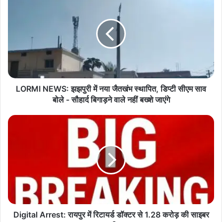
NEWS:
Archery
Chhattisgarh
झझपुरी
में
U19SchoolNationalGames
नया
जैतखंभ
स्थापित,
डिप्टी
सीएम
साव
LORMI NEWS: झझपुरी में नया जैतखंभ स्थापित, डिप्टी सीएम साव
बोले
बोले - सौहार्द बिगाड़ने वाले नहीं बख्शे जाएंगे
-
सौहार्द
Digital
बिगाड़ने
Arrest:
वाले
रायपुर
नहीं
में
बख्शे
रिटायर्ड
जाएंगे
डॉक्टर
से
1.28
करोड़
की
Digital Arrest: रायपुर में रिटायर्ड डॉक्टर से 1.28 करोड़ की साइबर