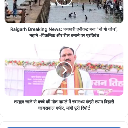
बना
“नो
गो
जोन”,
नहाने
Raigarh Breaking News: पचधारी एनीकट बना “नो गो जोन”,
-पिकनिक
नहाने -पिकनिक और रील बनाने पर प्रतिबंध
और
रील
तरबूज
बनाने
खाने
पर
से
प्रतिबंध
बच्चे
की
मौत
मामले
में
स्वास्थ्य
मंत्री
तरबूज खाने से बच्चे की मौत मामले में स्वास्थ्य मंत्री श्याम बिहारी
श्याम
जायसवाल गंभीर, मांगी पूरी रिपोर्ट
बिहारी
जायसवाल
गंभीर,