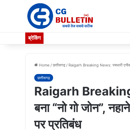
ब्रेकिंग
Home
/
छत्तीसगढ़
/
Raigarh Breaking News: पचधारी एनीकट ब
छत्तीसगढ़
Raigarh Breaking
बना “नो गो जोन”, नहा
पर प्रतिबंध