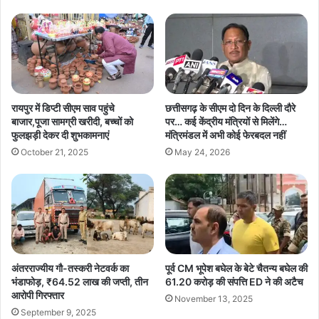
मामलों
के
त्वरित
निराकरण
के
निर्देश
रायपुर में डिप्टी सीएम साव पहुंचे
छत्तीसगढ़ के सीएम दो दिन के दिल्ली दौरे
बाजार,पूजा सामग्री खरीदी, बच्चों को
पर… कई केंद्रीय मंत्रियों से मिलेंगे…
फुलझड़ी देकर दी शुभकामनाएं
मंत्रिमंडल में अभी कोई फेरबदल नहीं
October 21, 2025
May 24, 2026
अंतरराज्यीय गौ-तस्करी नेटवर्क का
पूर्व CM भूपेश बघेल के बेटे चैतन्य बघेल की
भंडाफोड़, ₹64.52 लाख की जप्ती, तीन
61.20 करोड़ की संपत्ति ED ने की अटैच
आरोपी गिरफ्तार
November 13, 2025
September 9, 2025