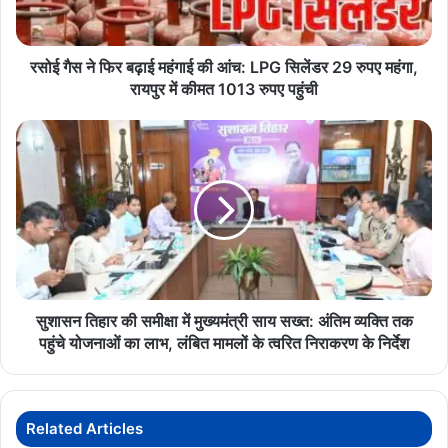
की
आंच:
LPG
सिलेंडर
रसोई गैस ने फिर बढ़ाई महंगाई की आंच: LPG सिलेंडर 29 रुपए महंगा,
29
रायपुर में कीमत 1013 रुपए पहुंची
रुपए
महंगा,
सुशासन
रायपुर
तिहार
में
की
कीमत
समीक्षा
1013
में
रुपए
मुख्यमंत्री
पहुंची
साय
सख्त:
अंतिम
व्यक्ति
सुशासन तिहार की समीक्षा में मुख्यमंत्री साय सख्त: अंतिम व्यक्ति तक
तक
पहुंचे योजनाओं का लाभ, लंबित मामलों के त्वरित निराकरण के निर्देश
पहुंचे
योजनाओं
का
लाभ,
Related Articles
लंबित