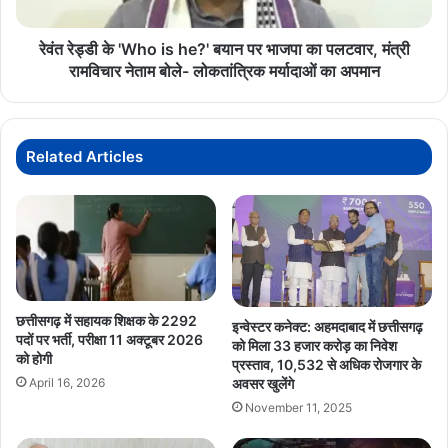
का
पर
आरोप
भाजपा
का
रेवंत रेड्डी के 'Who is he?' बयान पर भाजपा का पलटवार, मंत्री
पलटवार,
रामविचार नेताम बोले- लोकतांत्रिक मर्यादाओं का अपमान
मंत्री
रामविचार
नेताम
बोले-
Related Articles
लोकतांत्रिक
मर्यादाओं
का
अपमान
छत्तीसगढ़ में सहायक शिक्षक के 2292
इन्वेस्टर कनेक्ट: अहमदाबाद में छत्तीसगढ़
पदों पर भर्ती, परीक्षा 11 अक्टूबर 2026
को मिला 33 हजार करोड़ का निवेश
को होगी
प्रस्ताव, 10,532 से अधिक रोजगार के
April 16, 2026
अवसर खुलेंगे
November 11, 2025