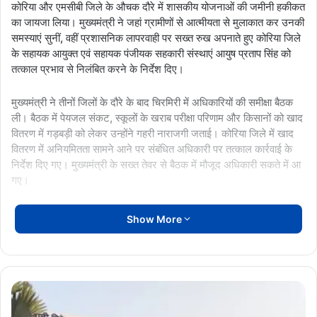
कोरिया और एमसीबी जिले के औचक दौरे में शासकीय योजनाओं की जमीनी हकीकत
का जायजा लिया। मुख्यमंत्री ने जहां ग्रामीणों से आत्मीयता से मुलाकात कर उनकी
समस्याएं सुनीं, वहीं प्रशासनिक लापरवाही पर सख्त रुख अपनाते हुए कोरिया जिले
के सहायक आयुक्त एवं सहायक पंजीयक सहकारी संस्थाएं आयुष प्रताप सिंह को
तत्काल प्रभाव से निलंबित करने के निर्देश दिए।
मुख्यमंत्री ने तीनों जिलों के दौरे के बाद चिरमिरी में अधिकारियों की समीक्षा बैठक
ली। बैठक में पेयजल संकट, स्कूलों के खराब परीक्षा परिणाम और किसानों को खाद
वितरण में गड़बड़ी को लेकर उन्होंने गहरी नाराजगी जताई। कोरिया जिले में खाद
वितरण में अनियमितता सामने आने पर संबंधित अधिकारी पर तत्काल कार्रवाई के
निर्देश दिए गए। मुख्यमंत्री के सख्त तेवर से बैठक में मौजूद अधिकारी सकते में आ
गए।
मुख्यमंत्री साय ने कहा कि जिन क्षेत्रों में पेयजल संकट है, वहां टैंकरों के जरिए
Show More
नियमित जल आपूर्ति सुनिश्चित करना कलेक्टरों की जिम्मेदारी है। उन्होंने स्पष्ट
चेतावनी दी कि इस मामले में किसी भी प्रकार की लापरवाही पर संबंधित कलेक्टर
सीधे जिम्मेदार माने जाएंगे।
रायपुर
स्कूलों के परीक्षा परिणाम पर नाराजगी जताते हुए मुख्यमंत्री ने आगामी शिक्षा सत्र
एयरपोर्ट
के लिए बेहतर कार्ययोजना तैयार करने और स्कूलों में अध्ययन-अध्यापन व्यवस्था को