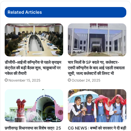
के प्रमुख सचिव सुबोध सिंह, विशेष सचिव एवं आयुक्त जनसंपर्क रजत बंसल सहित
मिले,
तीनों जिलों के कलेक्टर, एसपी, डीएफओ और जिला पंचायत सीईओ मौजूद रहे।
सुसाइड
Related Articles
नोट
बरामद
CGNews
Chhattisgarh
Korea
MCB
Surajpur
SushasanTihar
VishnuDeoSai
डीजीपी–आईजी कॉन्फ्रेंस से पहले क्राइम
चार जिलों के SP बदले गए, कलेक्टर-
कंट्रोल की बड़ी बैठक शुरू, चाकूबाजों पर
एसपी कॉन्फ्रेंस के बाद आई पहली तबादला
नकेल की तैयारी
सूची, जल्द कलेक्टरों की लिस्ट भी
November 15, 2025
October 24, 2025
छत्तीसगढ़ विधानसभा का विशेष सत्र: 25
CG NEWS : बच्चों को सरकार ने दी बड़ी