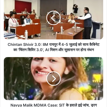
Shivir
3.0:
IIM
रायपुर
में
4-
5
जुलाई
को
Chintan Shivir 3.0: IIM रायपुर में 4-5 जुलाई को साय कैबिनेट
साय
का 'चिंतन शिविर 3.0', AI मिशन और सुशासन पर होगा मंथन
कैबिनेट
का
Navya
'चिंतन
Malik
शिविर
MDMA
3.0',
Case:
AI
SIT
मिशन
के
और
हवाले
सुशासन
हुई
पर
जांच,
होगा
ड्रग
Navya Malik MDMA Case: SIT के हवाले हुई जांच, ड्रग