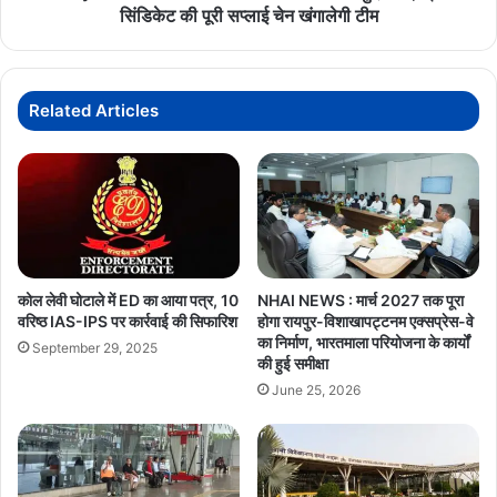
मंथन
सिंडिकेट
सिंडिकेट की पूरी सप्लाई चेन खंगालेगी टीम
की
पूरी
सप्लाई
चेन
Related Articles
खंगालेगी
टीम
कोल लेवी घोटाले में ED का आया पत्र, 10
NHAI NEWS : मार्च 2027 तक पूरा
वरिष्ठ IAS-IPS पर कार्रवाई की सिफारिश
होगा रायपुर-विशाखापट्टनम एक्सप्रेस-वे
का निर्माण, भारतमाला परियोजना के कार्यों
September 29, 2025
की हुई समीक्षा
June 25, 2026